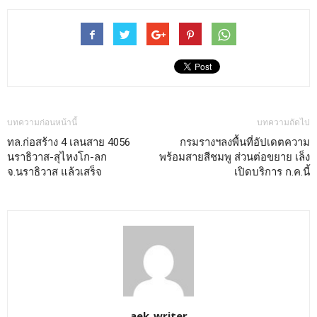
บทความก่อนหน้านี้
บทความถัดไป
ทล.ก่อสร้าง 4 เลนสาย 4056
กรมรางฯลงพื้นที่อัปเดตความ
นราธิวาส-สุไหงโก-ลก
พร้อมสายสีชมพู ส่วนต่อขยาย เล็ง
จ.นราธิวาส แล้วเสร็จ
เปิดบริการ ก.ค.นี้
aek_writer