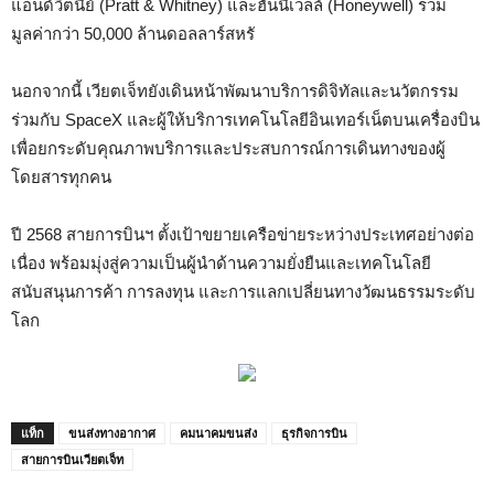
แอนด์วิตนีย์ (Pratt & Whitney) และฮันนี่เวลล์ (Honeywell) รวม
มูลค่ากว่า 50,000 ล้านดอลลาร์สหรั
นอกจากนี้ เวียตเจ็ทยังเดินหน้าพัฒนาบริการดิจิทัลและนวัตกรรม
ร่วมกับ SpaceX และผู้ให้บริการเทคโนโลยีอินเทอร์เน็ตบนเครื่องบิน
เพื่อยกระดับคุณภาพบริการและประสบการณ์การเดินทางของผู้
โดยสารทุกคน
ปี 2568 สายการบินฯ ตั้งเป้าขยายเครือข่ายระหว่างประเทศอย่างต่อ
เนื่อง พร้อมมุ่งสู่ความเป็นผู้นำด้านความยั่งยืนและเทคโนโลยี
สนับสนุนการค้า การลงทุน และการแลกเปลี่ยนทางวัฒนธรรมระดับ
โลก
แท็ก
ขนส่งทางอากาศ
คมนาคมขนส่ง
ธุรกิจการบิน
สายการบินเวียตเจ็ท