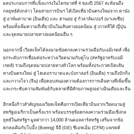
ผลประกอบการที่แข็งแกร่งในไตรมาสที่ 4 ของปี 2567 สะท้อนถึง
กลยุทธ์ดังกล่าว โดยสายการบินฯ ได้เปิดเที่ยวบินตรงใหม่จาก ดานัง
สู่ อาห์มดาบาด (อินเดีย) และ ฮานอย สู่ กัวลาลัมเปอร์ (มาเลเซีย)
พร้อมทั้งเพิ่มความถี่เที่ยวบินในเส้นทางยอดนิยม สู่ เกาหลีใต้ ญี่ปุ่น
และจุดหมายปลายทางยอดนิยมอื่น ๆ
นอกจากนี้ เวียตเจ็ทได้ลงนามข้อตกลงความร่วมมือกับเอมิเรตส์ เพื่อ
ยกระดับการเชื่อมต่อระหว่างเวียดนามกับดูไบ (สหรัฐอาหรับเอมิ
เรตส์) รวมถึงจุดหมายปลายทางทั่วโลก พร้อมทั้งประกาศเปิดเส้น
ทางบินตรงใหม่ สู่ ไฮเดอราบาดและบังกาลอร์ (อินเดีย) รวมถึงปักกิ่ง
และกวางโจว (จีน) เพื่อตอบสนองความต้องการการเดินทางที่เพิ่มขึ้น
และกระชับความสัมพันธ์กับตลาดที่มีศักยภาพสูงอย่างอินเดียและจีน
อีกหนึ่งก้าวสำคัญของเวียตเจ็ทคือการเปิดเที่ยวบินจากเวียดนามสู่
สหรัฐอเมริกาเป็นครั้งแรก พร้อมบรรลุข้อตกลงความร่วมมือเชิงกล
ยุทธ์ในสหรัฐฯ มูลค่ากว่า 14,000 ล้านดอลลาร์สหรัฐ เสริมจากข้อ
ตกลงเดิมกับโบอิ้ง (Boeing) จีอี (GE) ซีเอฟเอ็ม (CFM) แพรตต์