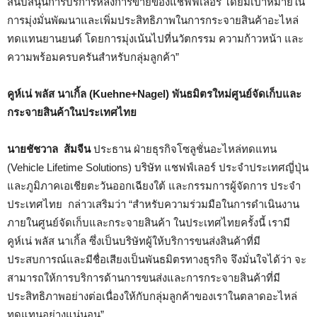
สนับสนุนการบริการหลังการขายของแชฟฟ์เลอร์ โดยมีเป้าหมายใน
การมุ่งมั่นพัฒนาและเพิ่มประสิทธิภาพในการกระจายสินค้าอะไหล่
ทดแทนยานยนต์ โดยการมุ่งเน้นไปที่นวัตกรรม ความก้าวหน้า และ
ความพร้อมครบครันสำหรับกลุ่มลูกค้า”
คูห์เน่ พลัส นาเกิ้ล (Kuehne+Nagel) พันธมิตรใหม่ศูนย์จัดเก็บและ
กระจายสินค้าในประเทศไทย
นายชัชวาล ส้มจีน
ประธาน ฝ่ายธุรกิจโซลูชั่นอะไหล่ทดแทน
(Vehicle Lifetime Solutions) บริษัท แชฟฟ์เลอร์ ประจำประเทศญี่ปุ่น
และภูมิภาคเอเชียตะวันออกเฉียงใต้ และกรรมการผู้จัดการ ประจำ
ประเทศไทย กล่าวเสริมว่า “สำหรับความร่วมมือในการดำเนินงาน
ภายในศูนย์จัดเก็บและกระจายสินค้า ในประเทศไทยครั้งนี้ เรามี
คูห์เน่ พลัส นาเกิ้ล ซึ่งเป็นบริษัทผู้ให้บริการขนส่งสินค้าที่มี
ประสบการณ์และมีชื่อเสียงเป็นพันธมิตรทางธุรกิจ จึงมั่นใจได้ว่า จะ
สามารถให้การบริการด้านการขนส่งและการกระจายสินค้าที่มี
ประสิทธิภาพอย่างต่อเนื่องให้กับกลุ่มลูกค้าของเราในตลาดอะไหล่
ทดแทนอย่างแน่นอน”