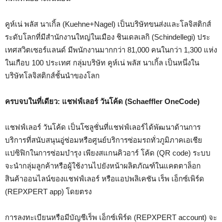
คูห์เน่ พลัส นาเกิ้ล (Kuehne+Nagel) เป็นบริษัทขนส่งและโลจิสติกส์
ระดับโลกที่มีสำนักงานใหญ่ในเมือง ชินเดลเลกิ (Schindellegi) ประ
เทศสวิตเซอร์แลนด์ มีพนักงานมากกว่า 81,000 คนในกว่า 1,300 แห่ง
ในเกือบ 100 ประเทศ กลุ่มบริษัท คูห์เน่ พลัส นาเกิ้ล เป็นหนึ่งใน
บริษัทโลจิสติกส์ชั้นนำของโลก
ครบจบในที่เดียว: แชฟฟ์เลอร์ วันโค้ด (
Schaeffler OneCode)
แชฟฟ์เลอร์ วันโค้ด เป็นโซลูชั่นที่แชฟฟ์เลอร์ได้พัฒนาด้านการ
บริการที่สนับสนุนอู่ซ่อมหรือศูนย์บริการซ่อมรถทั่วภูมิภาคเอเชีย
แปซิฟิกในการซ่อมบำรุง เพียงสแกนคิวอาร์ โค้ด (QR code) ระบบ
จะนำกลุ่มลูกค้าหรือผู้ใช้งานไปยังหน้าผลิตภัณฑ์ในแคตตาล็อก
สินค้าออนไลน์ของแชฟฟ์เลอร์ หรือแอปพลิเคชัน เร็พ เอ็กซ์เพิร์ด
(REPXPERT app) โดยตรง
การลงทะเบียนหรือมีบัญชีเร็พ เอ็กซ์เพิร์ด (REPXPERT account) จะ