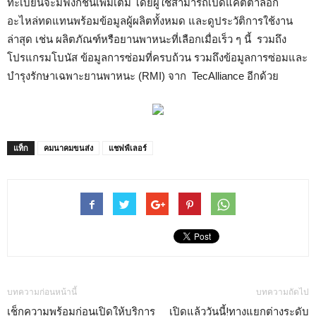
ทะเบียนจะมีฟังก์ชันเพิ่มเติม โดยผู้ใช้สามารถเปิดแคตตาล็อก
อะไหล่ทดแทนพร้อมข้อมูลผู้ผลิตทั้งหมด และดูประวัติการใช้งาน
ล่าสุด เช่น ผลิตภัณฑ์หรือยานพาหนะที่เลือกเมื่อเร็ว ๆ นี้ รวมถึง
โปรแกรมโบนัส ข้อมูลการซ่อมที่ครบถ้วน รวมถึงข้อมูลการซ่อมและ
บำรุงรักษาเฉพาะยานพาหนะ (RMI) จาก TecAlliance อีกด้วย
แท็ก
คมนาคมขนส่ง
แชฟฟ์เลอร์
บทความก่อนหน้านี้
บทความถัดไป
เช็กความพร้อมก่อนเปิดให้บริการ
เปิดแล้ววันนี้!ทางแยกต่างระดับ