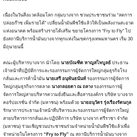
เนื่องในวันสิ่งแวดล้อมโลก กลุ่มบางจาก ชวนประชาชนร่วม “ลดการ
ปล่อยก๊าซ เพิ่มรายได้” เปลี่ยนน้ำมันพืชใช้แล้วให้เป็นพลังงานสะอาด
แห่งอนาคต พร้อมสร้างรายได้เสริม ขยายโครงการ “Fry to Fly” ไป
ยังสถานีบริการน้ำมันบางจากทุกแห่งในเขตกรุงเทพมหานคร เริ่ม 30
มิถุนายนนี้
คณะผู้บริหารบางจาก นำโดย
นายบัณฑิต หาญสไพบูลย์
ประธาน
เจ้าหน้าที่ปฏิบัติการและรองกรรมการผู้จัดการใหญ่กลุ่มธุรกิจโรง
กลั่นและการค้าน้ำมัน
นายเสรี อนุพันธนันท์
รองกรรมการผู้จัดการ
ใหญ่กลุ่มธุรกิจการตลาด
นางกลอยตา ณ ถลาง
รองกรรมการผู้
จัดการใหญ่สายบริหารความยั่งยืนและสื่อสารองค์กร บริษัท บางจาก
คอร์ปอเรชั่น จำกัด (มหาชน) พร้อมด้วย
นายอนุวัตร รุ่งเรืองรัตนกุล
รักษาการประธานเจ้าหน้าที่บริหารและรองกรรมการผู้จัดการใหญ่
สายบริหารการกลั่นและปฏิบัติการ บริษัท บางจาก ศรีราชา จำกัด
(มหาชน) ร่วมเชิญชวนประชาชนร่วมจำหน่ายน้ำมันพืชใช้แล้วเพื่อ
จำหน่ายในโครงการ
“Fry to Fly”
ณ สถานีบริการน้ำมันบางจาก