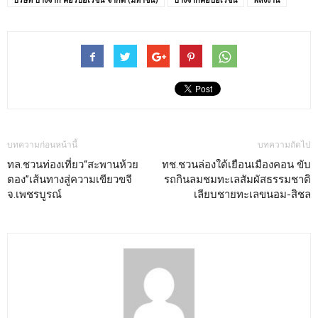
บทความก่อนหน้านี้
บทความถัดไป
ทล.ชวนท่องเที่ยว“สะพานห้วย
ทช.ชวนล่องใต้เยือนเมืองคอน ขับ
ตอง”เส้นทางสู่ความเขียวขจี
รถกินลมชมทะเลสัมผัสธรรมชาติ
จ.เพชรบูรณ์
เลียบชายทะเลขนอม-สิชล