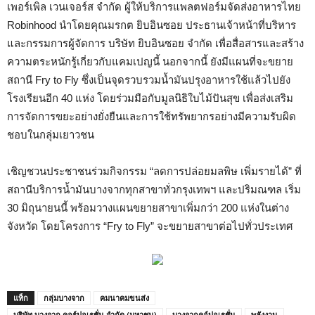
เพอร์เพิล เวนเจอร์ส จำกัด ผู้ให้บริการแพลตฟอร์มจัดส่งอาหารไทย
Robinhood นำโดยคุณมรกต ยิบอินซอย ประธานเจ้าหน้าที่บริหาร
และกรรมการผู้จัดการ บริษัท ยิบอินซอย จำกัด เพื่อสื่อสารและสร้าง
ความตระหนักรู้เกี่ยวกับแคมเปญนี้ นอกจากนี้ ยังมีแผนที่จะขยาย
สถานี Fry to Fly ซึ่งเป็นจุดรวบรวมน้ำมันปรุงอาหารใช้แล้วไปยัง
โรงเรียนอีก 40 แห่ง โดยร่วมมือกับมูลนิธิใบไม้ปันสุข เพื่อส่งเสริม
การจัดการขยะอย่างยั่งยืนและการใช้ทรัพยากรอย่างมีความรับผิด
ชอบในกลุ่มเยาวชน
เชิญชวนประชาชนร่วมกิจกรรม “ลดการปล่อยมลพิษ เพิ่มรายได้” ที่
สถานีบริการน้ำมันบางจากทุกสาขาทั่วกรุงเทพฯ และปริมณฑล เริ่ม
30 มิถุนายนนี้ พร้อมวางแผนขยายสาขาเพิ่มกว่า 200 แห่งในต่าง
จังหวัด โดยโครงการ “Fry to Fly” จะขยายสาขาต่อไปทั่วประเทศ
แท็ก
กลุ่มบางจาก
คมนาคมขนส่ง
บริษัท บางจาก คอร์ปอเรชั่น จำกัด (มหาชน)
บางจากคอ์ปอเรชั่น
พลังงาน