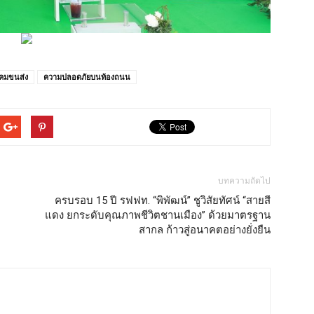
คมขนส่ง
ความปลอดภัยบนท้องถนน
บทความถัดไป
ครบรอบ 15 ปี รฟฟท. “พิพัฒน์” ชูวิสัยทัศน์ “สายสี
แดง ยกระดับคุณภาพชีวิตชานเมือง” ด้วยมาตรฐาน
สากล ก้าวสู่อนาคตอย่างยั่งยืน