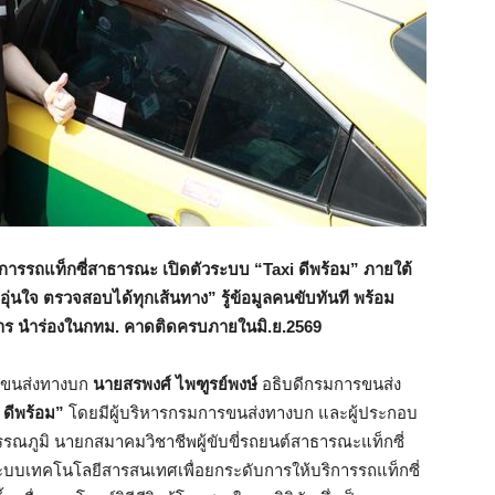
ิการรถแท็กซี่สาธารณะ เปิดตัวระบบ “
Taxi
ดีพร้อม” ภายใต้
อุ่นใจ ตรวจสอบได้ทุกเส้นทาง” รู้ข้อมูลคนขับทันที พร้อม
 นำร่องในกทม. คาดติดครบภายในมิ.ย.2569
ารขนส่งทางบก
นายสรพงศ์ ไพฑูรย์พงษ์
อธิบดีกรมการขนส่ง
i
ดีพร้อม”
โดยมีผู้บริหารกรมการขนส่งทางบก และผู้ประกอบ
ณภูมิ นายกสมาคมวิชาชีพผู้ขับขี่รถยนต์สาธารณะแท็กซี่
บบเทคโนโลยีสารสนเทศเพื่อยกระดับการให้บริการรถแท็กซี่