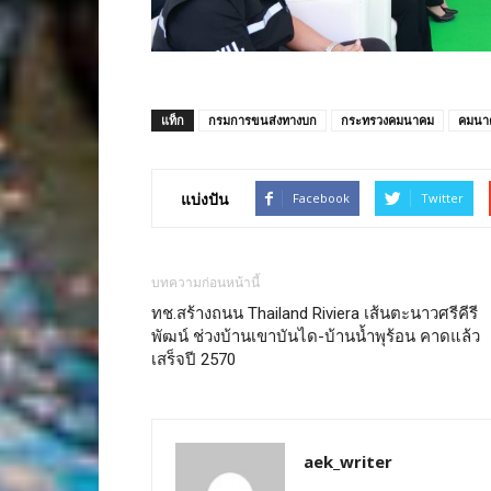
แท็ก
กรมการขนส่งทางบก
กระทรวงคมนาคม
คมนา
แบ่งปัน
Facebook
Twitter
บทความก่อนหน้านี้
ทช.สร้างถนน Thailand Riviera เส้นตะนาวศรีคีรี
พัฒน์ ช่วงบ้านเขาบันได-บ้านน้ำพุร้อน คาดแล้ว
เสร็จปี 2570
aek_writer