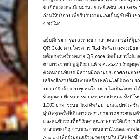
ขับขี่ต้องลงทะเบียนผ่านแอปพลิเคชัน DLT GPS
ก่อนให้บริการ เพื่อยืนยันว่าตนเองเป็นผู้ขับขี่ใ
4 ชั่วโมง
อธิบดีกรมการขนส่งทางบก กล่าวต่อว่า ขอให้ผู้ป
QR Code ตามโครงการ Taxi ดีพร้อม ลงทะเบียน 
สติ๊กเกอร์เครื่องหมาย QR code ถือเป็นการไม
ตามพระราชบัญญัติรถยนต์ พ.ศ. 2522 ปรับสูงสุดไ
ตัวตนก่อนขับรถ มีความผิดตามประกาศกรมการขน
เครื่องสื่อสารซึ่งมีระบบหรือ เทคโนโลยีติดตาม
รถยนต์รับจ้างบรรทุกคนโดยสาร ไม่เกินเจ็ดคนได้
ข้อมูลตามที่กรมการขนส่งทางบกกำหนด ซึ่งมีโทษ
1,000 บาท “ระบบ Taxi ดีพร้อม” บนแอปพลิเคชัน
อุ่นใจทุกครั้งที่เดินทาง เพราะสามารถตรวจสอบตัว
และคนขับรถแท็กซี่รักษาคุณภาพการให้บริการเพื
ทางบกขอเชิญชวนประชาชนดาวน์โหลดแอปพลิเคชั
Android เพื่อร่วมกันสร้างมาตรฐานใหม่ให้แท็กซี่