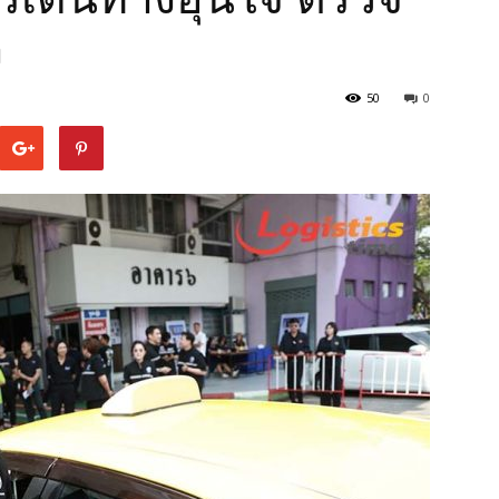
ง
50
0