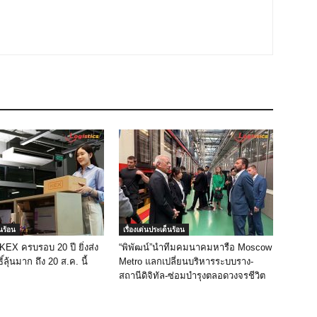
็นร้อน
เรื่องเด่นประเด็นร้อน
 KEX ครบรอบ 20 ปี ยิ่งส่ง
“พิพัฒน์”นำทีมคมนาคมหารือ Moscow
ิ์ลุ้นมาก ถึง 20 ส.ค. นี้
Metro แลกเปลี่ยนบริหารระบบราง-
สถานีดิจิทัล-ซ่อมบำรุงตลอดวงจรชีวิต