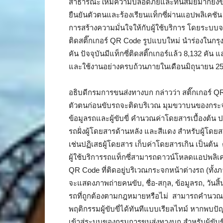
สาธารณะให้มีความปลอดภัยและทันสมัยมากยิ่งขึ้น เ
ยืนยันตัวตนและร้องเรียนแท็กซี่ผ่านแอปพลิเคช
การสร้างความมั่นใจให้กับผู้ใช้บริการ โดยระบบจะ
ติดสติ๊กเกอร์ QR Code รูปแบบใหม่ นำร่องในกร
คัน ปัจจุบันมีแท็กซี่ติดสติ๊กเกอร์แล้ว 8,132 คั
และใช้งานอย่างครบถ้วนภายในเดือนมิถุนายน 2
อธิบดีกรมการขนส่งทางบก กล่าวว่า สติ๊กเกอร์ QR C
ตัวตนก่อนขับรถจะติดบริเวณ มุมขวาบนของกระจกฝั
ข้อมูลรถและผู้ขับขี่ คำนวณค่าโดยสารเบื้องต้น
รถฝั่งผู้โดยสารด้านหลัง และสีแดง สำหรับผู้โดย
เช่นปฏิเสธผู้โดยสาร เก็บค่าโดยสารเกิน เป็นต
ผู้ใช้บริการรถแท็กซี่สามารถดาวน์โหลดแอปพลิเ
QR Code ที่ติดอยู่บริเวณกระจกหน้าต่างรถ (ทั้
จะแสดงภาพถ่ายคนขับ, ชื่อ-สกุล, ข้อมูลรถ, วัน
รถที่ถูกต้องตามกฎหมายหรือไม่ สามารถคำนวณค
พฤติกรรมผู้ขับขี่ได้ทันทีแบบเรียลไทม์ หากพบป
เข้าสู่ระบบของกรมการขนส่งทางบก สำหรับผู้ขับขี่ร