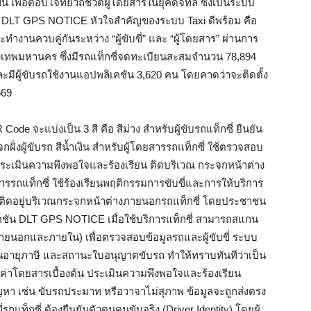
พื่อตอบโจทย์วิถีชีวิตผู้โดยสารในยุคดิจิทัล ซึ่งเป็นระบบ
ัน DLT GPS NOTICE หัวใจสำคัญของระบบ Taxi ดีพร้อม คือ
ทำงานควบคู่กันระหว่าง “ผู้ขับขี่” และ “ผู้โดยสาร” ผ่านการ
ุงเทพมหานคร ซึ่งมีรถแท็กซี่จดทะเบียนสะสมจำนวน 78,894
น และมีผู้ขับรถใช้งานแอปพลิเคชัน 3,620 คน โดยคาดว่าจะติดตั้ง
569
ode จะแบ่งเป็น 3 สี คือ สีม่วง สำหรับผู้ขับรถแท็กซี่ ยืนยัน
่งผู้ขับรถ สีน้ำเงิน สำหรับผู้โดยสารรถแท็กซี่ ใช้ตรวจสอบ
 ประเมินความพึงพอใจและร้องเรียน ติดบริเวณ กระจกหน้าต่าง
สารรถแท็กซี่ ใช้ร้องเรียนพฤติกรรมการขับขี่และการให้บริการ
้น ติดอยู่บริเวณกระจกหน้าต่างภายนอกรถแท็กซี่ โดยประชาชน
คชัน DLT GPS NOTICE เมื่อใช้บริการแท็กซี่ สามารถสแกน
งภายนอกและภายใน) เพื่อตรวจสอบข้อมูลรถและผู้ขับขี่ ระบบ
สิ้นอายุภาษี และสถานะใบอนุญาตขับรถ ทำให้ทราบทันทีว่าเป็น
่าโดยสารเบื้องต้น ประเมินความพึงพอใจและร้องเรียน
ัญหา เช่น ขับรถประมาท หรือวาจาไม่สุภาพ ข้อมูลจะถูกส่งตรง
ถแท็กซี่ ต้องยืนยันตัวตนคนขับจริง (Driver Identity) โดยผู้