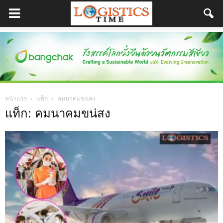
หน้าแรก
แท็ก
คมนาคมขน่สง
แท็ก: คมนาคมขน่สง