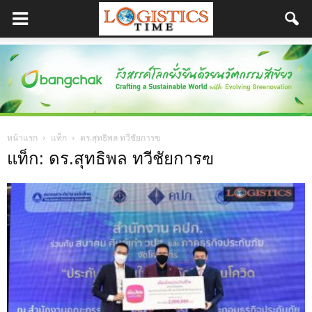
หน้าแรก
แท็ก
ดร.สุทธิพล ทวีชัยการฃ
แท็ก: ดร.สุทธิพล ทวีชัยการฃ