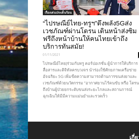
เรื่องเด่นประเด็นร้อน
“ไปรษณีย์ไทย-ทรูฯ”ดึงพลัง5Gส่ง
เวชภัณฑ์ผ่านโดรน เดินหน้าส่งซิม
ฟรีถึงหน้าบ้านให้คนไทยเข้าถึง
บริการทันสมัย!
01/11/2021
ไปรษณีย์ไทย)ร่วมกับทรู คอร์ปอเรชั่น ผู้นำการให้บริการ
สื่อสารและดิจิทัลครบวงจร นำร่องใช้ศักยภาพเครือข่าย
อัจฉริยะ 5G เพิ่มขีดความสามารถด้านการขนส่งยาและ
เวชภัณฑ์ด้วยนวัตกรรม “อากาศยานไร้คนขับ หรือ โดรน
ถึงบ้านผู้ป่วยยกระดับขนส่งระยะไกลและสถานการณ์
ฉุกเฉินให้มีมีความแม่นยำและรวดเร็ว
เกี่