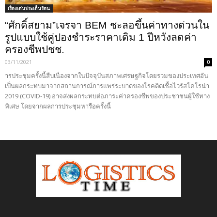
เรื่องเด่นประเด็นร้อน
“ศักดิ์สยาม”เจรจา BEM ชะลอขึ้นค่าทางด่วนใน
รูปแบบใช้คู่ปองชำระราคาเดิม 1 ปีหวังลดค่า
ครองชีพปชช.
03/11/2021
0
ารประชุมครั้งนี้สืบเนื่องจากในปัจจุบันสภาพเศรษฐกิจโดยรวมของประเทศอัน
เป็นผลกระทบมาจากสถานการณ์การแพร่ระบาดของโรคติดเชื้อไวรัสโคโรน่า
2019 (COVID-19) อาจส่งผลกระทบต่อภาระค่าครองชีพของประชาชนผู้ใช้ทาง
พิเศษ โดยจากผลการประชุมหารือครั้งนี้