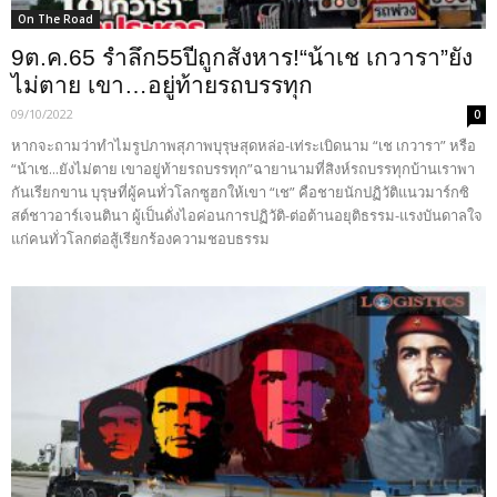
On The Road
9ต.ค.65 รำลึก55ปีถูกสังหาร!“น้าเช เกวารา”ยัง
ไม่ตาย เขา…อยู่ท้ายรถบรรทุก
09/10/2022
0
หากจะถามว่าทำไมรูปภาพสุภาพบุรุษสุดหล่อ-เท่ระเบิดนาม “เช เกวารา” หรือ
“น้าเช...ยังไม่ตาย เขาอยู่ท้ายรถบรรทุก”ฉายานามที่สิงห์รถบรรทุกบ้านเราพา
กันเรียกขาน บุรุษที่ผู้คนทั่วโลกซูฮกให้เขา “เช” คือชายนักปฏิวัติแนวมาร์กซิ
สต์ชาวอาร์เจนตินา ผู้เป็นดั่งไอค่อนการปฏิวัติ-ต่อต้านอยุติธรรม-แรงบันดาลใจ
แก่คนทั่วโลกต่อสู้เรียกร้องความชอบธรรม