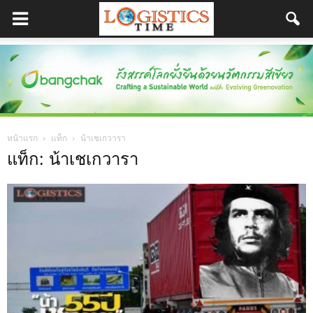
หน้าแรก
แท็ก
น้าเชเกวารา
แท็ก: น้าเชเกวารา