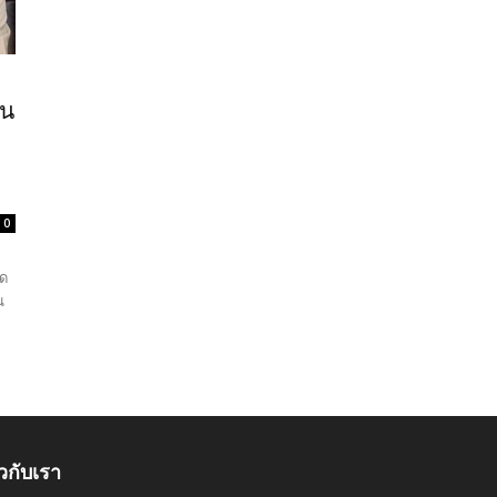
ัน
0
ัด
น
ยวกับเรา