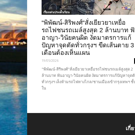
เรื่องเด่นประเด็นร้อน
“พิพัฒน์-สิริพงศ์“สั่งเยียวยาเหยื่อ
รถไฟชนรถเมล์สูงสุด 2 ล้านบาท ฟ
อาญา-วินัยคนผิด งัดมาตรการแก้
ปัญหาจุดตัดทั่วกรุงฯ ขีดเส้นตาย 3
เดือนต้องเห็นแผน
19/05/2026
"พิพัฒน์-สิริพงศ์"สั่งเยียวยาเหยื่อรถไฟชนรถเมล์สูงสุด 2
ล้านบาท ฟันอาญา-วินัยคนผิด งัดมาตรการแก้ปัญหาจุดต
ทั่วกรุงฯ เล็งห้ามรถไฟทางไกล/ชานเมืองเข้ากรุงเทพฯ ชั้
ใน
เกี่