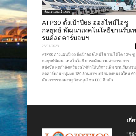
เรื่องเด่นประเด็นร้อน
ATP30 ตั้งเป้าปี66 ออลไทม์ไฮชู
กลยุทธ์ พัฒนาเทคโนโลยีขานรับเ
รนด์ลดคาร์บอนฯ
25/01/2023
ATP30 กางแผนปี 66 ตั้งเป้าออลไทม์ไฮ รายได้โต 10% ชู
กลยุทธ์พัฒนาเทคโนโลยี ยกระดับความสามารถการ
แข่งขัน ผุดกำลังเสริมรถไฟฟ้าให้บริการเพิ่ม ขานรับเทรน
ลดคาร์บอนฯ ทุ่มงบ 180 ล้านบาท เตรียมลงทุนรถใหม่ 60
คัน ภาพรวมเศรษฐกิจหนุนโซน EEC คึกคัก
เกี่
"รู้