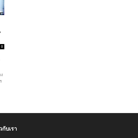
น
0
้
อง
ร
ยวกับเรา