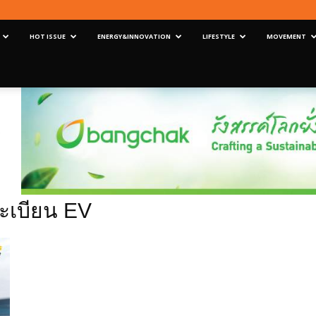
HOT ISSUE
ENERGY&INNOVATION
LIFESTYLE
MOVEMENT
ะเบียน EV