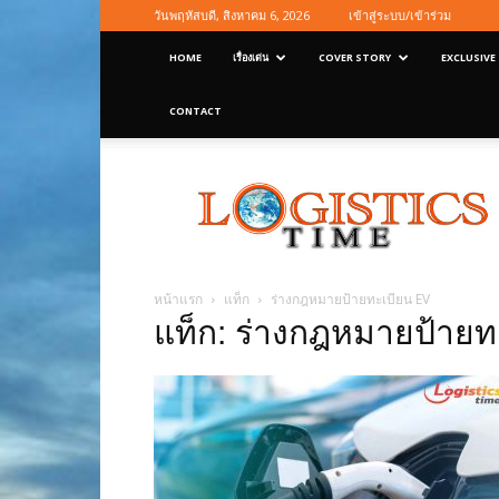
วันพฤหัสบดี, สิงหาคม 6, 2026
เข้าสู่ระบบ/เข้าร่วม
HOME
เรื่องเด่น
COVER STORY
EXCLUSIVE
CONTACT
Logisticstime
Magazine
หน้าแรก
แท็ก
ร่างกฎหมายป้ายทะเบียน EV
แท็ก: ร่างกฎหมายป้ายท