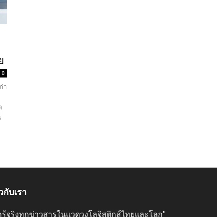
ย
0
ก่า
ด
น
ยวกับเรา
ลึกรู้จริงทุกข่าวสารในแวดวงโลจิสติกส์ไทยและโลก"