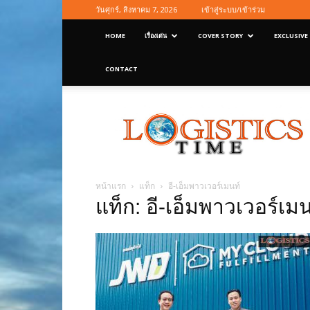
วันศุกร์, สิงหาคม 7, 2026
เข้าสู่ระบบ/เข้าร่วม
HOME
เรื่องเด่น
COVER STORY
EXCLUSIVE
CONTACT
Logisticstime
Magazine
หน้าแรก
แท็ก
อี-เอ็มพาวเวอร์เมนท์
แท็ก: อี-เอ็มพาวเวอร์เมน