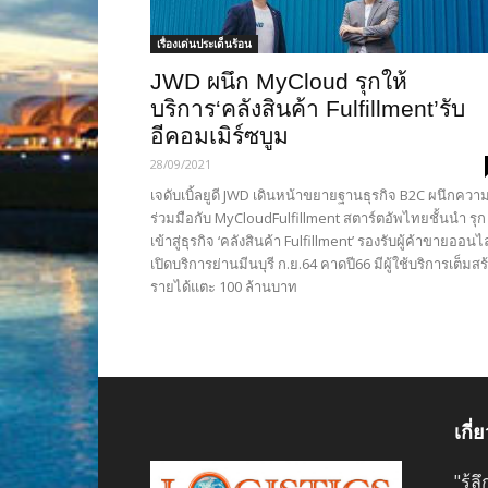
เรื่องเด่นประเด็นร้อน
JWD ผนึก MyCloud รุกให้
บริการ‘คลังสินค้า Fulfillment’รับ
อีคอมเมิร์ซบูม
28/09/2021
เจดับเบิ้ลยูดี JWD เดินหน้าขยายฐานธุรกิจ B2C ผนึกควา
ร่วมมือกับ MyCloudFulfillment สตาร์ตอัพไทยชั้นนำ รุก
เข้าสู่ธุรกิจ ‘คลังสินค้า Fulfillment’ รองรับผู้ค้าขายออนไ
เปิดบริการย่านมีนบุรี ก.ย.64 คาดปี66 มีผู้ใช้บริการเต็มสร
รายได้แตะ 100 ล้านบาท
เกี่
"รู้