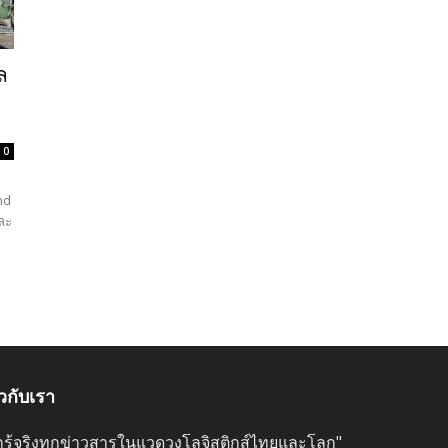
ล
0
nd
ละ
ยวกับเรา
ลึกรู้จริงทุกข่าวสารในแวดวงโลจิสติกส์ไทยและโลก"