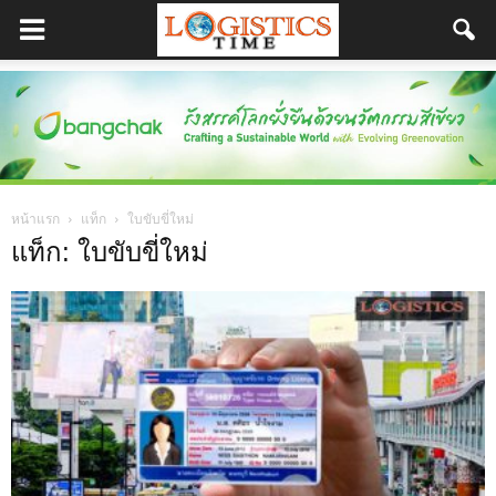
หน้าแรก
แท็ก
ใบขับขี่ใหม่
แท็ก: ใบขับขี่ใหม่