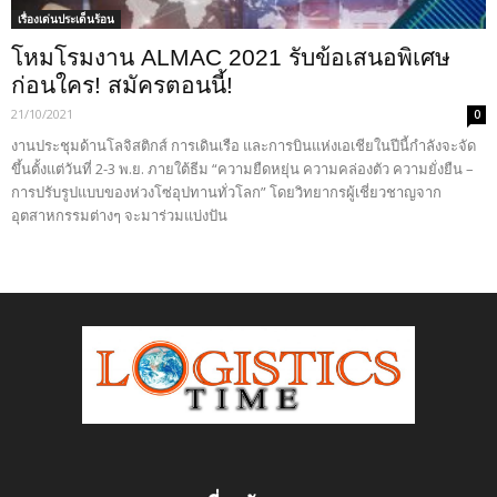
เรื่องเด่นประเด็นร้อน
โหมโรมงาน ALMAC 2021 รับข้อเสนอพิเศษ
ก่อนใคร! สมัครตอนนี้!
21/10/2021
0
งานประชุมด้านโลจิสติกส์ การเดินเรือ และการบินแห่งเอเชียในปีนี้กำลังจะจัด
ขึ้นตั้งแต่วันที่ 2-3 พ.ย. ภายใต้ธีม “ความยืดหยุ่น ความคล่องตัว ความยั่งยืน –
การปรับรูปแบบของห่วงโซ่อุปทานทั่วโลก” โดยวิทยากรผู้เชี่ยวชาญจาก
อุตสาหกรรมต่างๆ จะมาร่วมแบ่งปัน