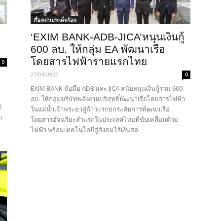
เรื่องเด่นประเด็นร้อน
‘EXIM BANK-ADB-JICA’หนุนเงินกู้
600 ลบ. ให้กลุ่ม EA พัฒนาเรือ
โดยสารไฟฟ้ารายแรกไทย
0
27/04/2022
0
EXIM BANK จับมือ ADB และ JICA สนับสนุนเงินกู้ร่วม 600
ลบ. ให้กลุ่มบริษัทพลังงานบริสุทธิ์พัฒนาเรือโดยสารไฟฟ้า
้
ในแม่น้ำเจ้าพระยาสู่ก้าวแรกยกระดับการพัฒนาเรือ
า
โดยสารอัจฉริยะลำแรกในประเทศไทยที่ขับเคลื่อนด้วย
ไฟฟ้า พร้อมเทคโนโลยีสู่สังคมไร้เงินสด