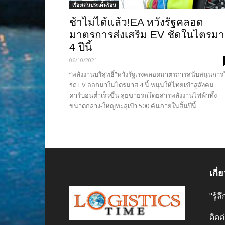
เรื่องเด่นประเด็นร้อน
ช้าไม่ได้แล้ว!EA หวังรัฐคลอด
มาตรการส่งเสริม EV ชัดในไตรม
4 ปีนี้
06/10/2021
“พลังงานบริสุทธิ์”หวังรัฐเร่งคลอดมาตรการสนับสนุนการ
รถ EV ออกมาในไตรมาส 4 นี้ หนุนให้ไทยเข้าสู่สังคม
คาร์บอนต่ำเร็วขึ้น ลุยขายรถโดยสารพลังงานไฟฟ้าทั้ง
ขนาดกลาง-ใหญ่ทะลุเป้า 500 คันภายในสิ้นปีนี้
เกี่
"รู้
ติดต