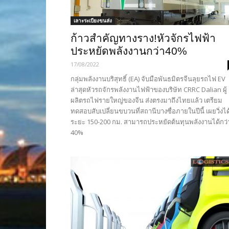
เลาะระเบียงขนส่ง
ก้าวสำคัญทางราง!หัวจักรไฟฟ้า
ประหยัดพลังงานกว่า40%
17/08/2022
กลุ่มพลังงานบริสุทธิ์ (EA) จับมือพันธมิตรจีนลุยรถไฟ EV
ล่าสุดหัวรถจักรพลังงานไฟฟ้าของบริษัท CRRC Dalian ผู้
ผลิตรถไฟรายใหญ่ของจีน ส่งตรงมาถึงไทยแล้ว เตรียม
ทดสอบสับเปลี่ยนขบวนที่สถานีบางซื่อภายในปีนี้ เผยวิ่งได
ระยะ 150-200 กม. สามารถประหยัดต้นทุนพลังงานได้กว่
40%