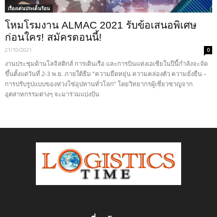
เรื่องเด่นประเด็นร้อน
โหมโรมงาน ALMAC 2021 รับข้อเสนอพิเศษ
ก่อนใคร! สมัครตอนนี้!
21/10/2021
0
งานประชุมด้านโลจิสติกส์ การเดินเรือ และการบินแห่งเอเชียในปีนี้กำลังจะจัด
ขึ้นตั้งแต่วันที่ 2-3 พ.ย. ภายใต้ธีม “ความยืดหยุ่น ความคล่องตัว ความยั่งยืน –
การปรับรูปแบบของห่วงโซ่อุปทานทั่วโลก” โดยวิทยากรผู้เชี่ยวชาญจาก
อุตสาหกรรมต่างๆ จะมาร่วมแบ่งปัน