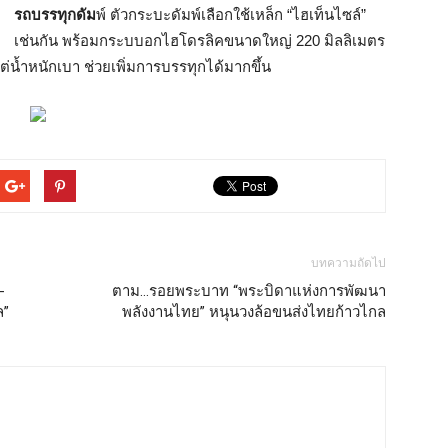
รถบรรทุกดัม
พ์ ตัวกระบะดัมพ์เลือกใช้เหล็ก “ไฮเท็นไซล์”
เช่นกัน พร้อมกระบบอกไฮโดรลิคขนาดใหญ่ 220 มิลลิเมตร
ต่น้ำหนักเบา ช่วยเพิ่มการบรรทุกได้มากขึ้น
บทความถัดไป
-
ตาม…รอยพระบาท “พระบิดาแห่งการพัฒนา
ล”
พลังงานไทย” หนุนวงล้อขนส่งไทยก้าวไกล