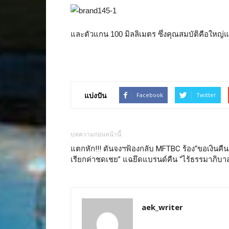
และตัวแกน 100 มิลลิเมตร ซึ่งคุณสมบัติคือใหญ่แ
แบ่งปัน
Facebook
Twitter
บทความก่อนหน้านี้
แตกหัก!!! ตันจงฯฟ้องกลับ MFTBC ร้อง“ขอเงินคืน
เรียกค่าชดเชย” แฉยึดแบรนด์คืน “ไร้ธรรมาภิบา
aek_writer