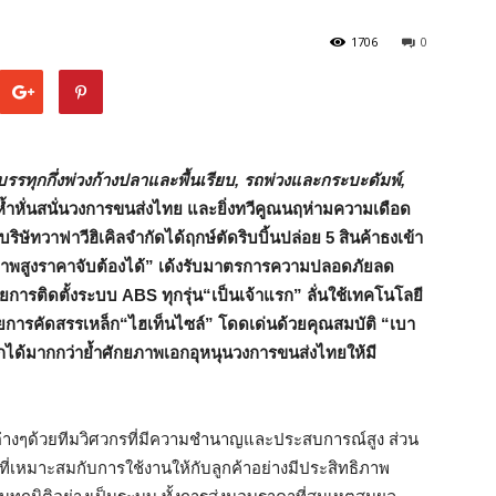
1706
0
รรทุกกึ่งพ่วงก้างปลาและพื้นเรียบ
, รถพ่วงและกระบะดัมพ์,
หญ่ห้ำหั่นสนั่นวงการขนส่งไทย และยิ่งทวีคูณนฤห่ามความเดือด
บริษัทวาฟาวีฮิเคิลจำกัด
ได้ฤกษ์ตัดริบบิ้นปล่อย
5 สินค้าธงเข้า
ณภาพสูงราคาจับต้องได้” เด้งรับมาตรการความปลอดภัยลด
ารติดตั้งระบบ ABS ทุกรุ่น“เป็นเจ้าแรก” ลั่นใช้เทคโนโลยี
ารคัดสรรเหล็ก“ไฮเท็นไซล์” โดดเด่นด้วยคุณสมบัติ “เบา
ได้มากกว่าย้ำศักยภาพเอกอุหนุนวงการขนส่งไทยให้มี
ยีต่างๆด้วยทีมวิศวกรที่มีความชำนาญและประสบการณ์สูง ส่วน
่เหมาะสมกับการใช้งานให้กับลูกค้าอย่างมีประสิทธิภาพ