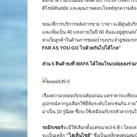
ตอกย้ำความเป็นมืออาชีพด้วยการบริหารจัดการใน
ดีไซน์ทันสมัย และคุณภาพตอบโจทย์ทุกความต้อ
ขณะที่การบริการหลังการขาย วาฟา จะมีศูนย์บริกา
และเพิ่มเป็น 40 แห่งภายในปี 60 ลั่นจะอยู่คู่ขน
ห่วงใยลูกค้าในด้านการซ่อมบำรุงประจำอู่ซ่อมร
FAR AS YOU GO ไปด้วยกันไปได้ไกล”
ส่วน
5 สินค้าธงที่ WAFA ได้โหมโรมปล่อยลงร่วมช
เรื่องความปลอดภัยบนท้องถนน แต่ราคาจะเทียบเท่าก
อุปกรณ์ลากจูงเลือกใช้ยี่ห้อระดับโลกเช่นกัน ภา
มาเป็น 10 รูน๊อต ซึ่งจะใช้เหมือนกับรถหัวลากรุ่นใ
ร
ถมิกเซอร์
จะมีให้เลือกตั้งแต่ขนาด3-6 คิว โดยเห
จะเป็นเหล็ก
“ไฮเท็นไซล์”
ซึ่งเป็นเหล็กคงคุณสมบ