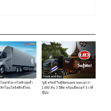
us
Truck and Bus
ในไทย!หัวลากไฟฟ้าสุดล้ำ
“ยูดี ทรัคส์”วิ่งสู้ฟัด!ยอดขายทะลุกว่า
ลิกโฉมโลจิสติกส์ไทย
1,000 คัน 3 ปีติด พร้อมยึดเบอร์ 3 เวที
ญี่ปุ่น