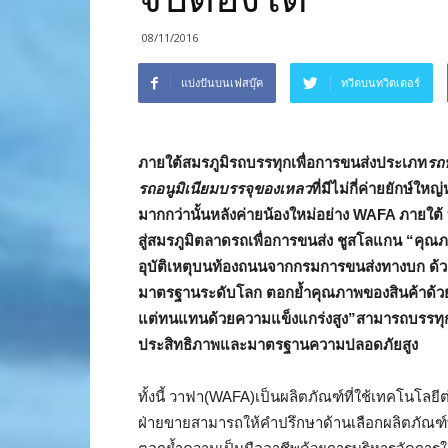
08/11/2016
แบ่งปันบนเฟสบุ๊ค
ทวีตบนทวิตเตอร์
ภายใต้สมรภูมิรถบรรทุกเพื่อการขนส่งประเภท
รถบ
รถอนูมิเนียมบรรจุของเหลว
ที่มีไม่กี่ค่ายยักษ์ใ
มากกว่านั้นหลังค่ายน้องใหม่อย่าง
WAFA ภายใต้
สู่สมรภูมิตลาดรถเพื่อการขนส่ง ชูสโลแกน “คุ
อุบัติเหตุบนท้องถนนจากกรมการขนส่งทางบก ด้วยก
มาตรฐานระดับโลก ตอกย้ำคุณภาพของสินค้าด้วยก
แต่ทนแทนด้วยความแข็งแกร่งสูง”สามารถบรรทุก
ประสิทธิภาพและมาตรฐานความปลอดภัยสูง
ทั้งนี้ วาฟา(WAFA)เป็นผลิตภัณฑ์ที่ใช้เทคโนโล
ฝ่ายขายสามารถให้คำปรึกษาด้านเลือกผลิตภัณฑ์ที