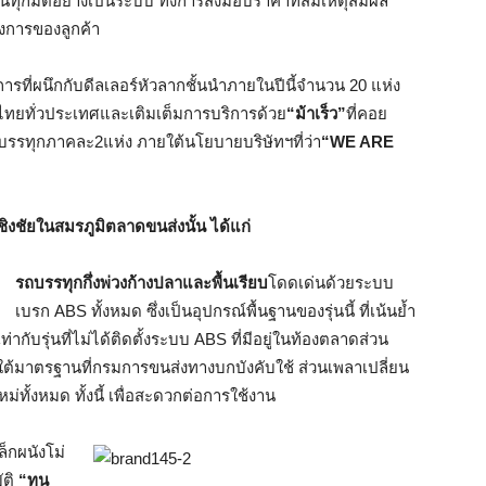
ทุกมิติอย่างเป็นระบบ ทั้งการส่งมอบราคาที่สมเหตุสมผล
งการของลูกค้า
รที่ผนึกกับดีลเลอร์หัวลากชั้นนำภายในปีนี้จำนวน 20 แห่ง
ส่งไทยทั่วประเทศและเติมเต็มการบริการด้วย
“ม้าเร็ว”
ที่คอย
ถบรรทุกภาคละ2แห่ง ภายใต้นโยบายบริษัทฯที่ว่า
“
WE ARE
ิงชัยในสมรภูมิตลาดขนส่งนั้น ได้แก่
รถบรรทุกกึ่งพ่วงก้างปลาและพื้นเรียบ
โดดเด่นด้วยระบบ
เบรก ABS ทั้งหมด ซึ่งเป็นอุปกรณ์พื้นฐานของรุ่นนี้ ที่เน้นย้ำ
ับรุ่นที่ไม่ได้ติดตั้งระบบ ABS ที่มีอยู่ในท้องตลาดส่วน
ยใต้มาตรฐานที่กรมการขนส่งทางบกบังคับใช้ ส่วนเพลาเปลี่ยน
หม่ทั้งหมด ทั้งนี้ เพื่อสะดวกต่อการใช้งาน
ล็กผนังโม่
ัติ
“ทน