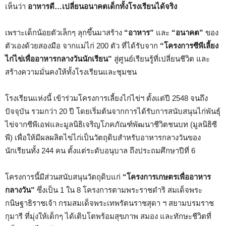
เห็นว่า
อาหารดี…เปลี่ยนอนาคตเด็กทั้งโรงเรียนได้จริง
เพราะเด็กน้อยตัวเล็กๆ ลุกขึ้นมาสร้าง
“อาหาร”
และ
“อนาคต”
ของ
ตัวเองด้วยสองมือ จากแม่ไก่ 200 ตัว ที่ได้รับจาก
“โครงการซีพีเลี้ยง
ไก่ไข่เพื่ออาหารกลางวันนักเรียน”
สู่ศูนย์เรียนรู้ที่เปลี่ยนชีวิต และ
สร้างความมั่นคงให้ทั้งโรงเรียนและชุมชน
โรงเรียนแห่งนี้ เข้าร่วมโครงการเลี้ยงไก่ไข่ฯ ตั้งแต่ปี 2548 จนถึง
ปัจจุบัน รวมกว่า 20 ปี โดยเริ่มต้นจากการได้รับการสนับสนุนไก่พันธุ์
ไข่จากซีพีเอฟและมูลนิธิเจริญโภคภัณฑ์พัฒนาชีวิตชนบท (มูลนิธิซี
พี) เพื่อให้มีผลผลิตไข่ไก่เป็นวัตถุดิบสำหรับอาหารกลางวันของ
นักเรียนทั้ง 244 คน ตั้งแต่ระดับอนุบาล ถึงประถมศึกษาปีที่ 6
โครงการนี้มีส่วนสนับสนุนวัตถุดิบแก่
“โครงการเกษตรเพื่ออาหาร
กลางวัน”
ซึ่งเป็น 1 ใน 8 โครงการตามพระราชดำริ สมเด็จพระ
กนิษฐาธิราชเจ้า กรมสมเด็จพระเทพรัตนราชสุดา ฯ สยามบรมราช
กุมารี ที่มุ่งให้เด็กๆ ได้เติบโตพร้อมสุขภาพ สมอง และทักษะชีวิตที่