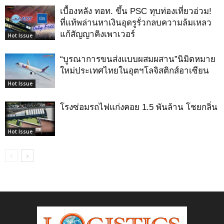
เบื้องหลัง ทอท. ขึ้น PSC ทุบท่องเที่ยวอ่วม!
ที่แท้พล่านหาเงินอุดรูรั่วกลบความล้มเหลว
แก้สัญญาคิงเพาเวอร์
Hot Issue
“บูรณาการขนส่งแบบผสมผสาน”นิมิตหมาย
ใหม่ประเทศไทยในอุตฯโลจิสติกส์อาเซียน
Hot Issue
โรงซ่อมรถไฟแก่งคอย 1.5 พันล้าน โชยกลิ่น
Hot Issue