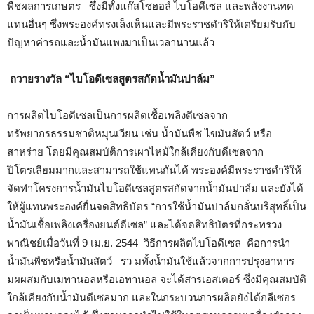
พืชผลการเกษตร ซึ่งมีทั้งแก๊สโซฮอล์ ไบโอดีเซล และพลังงานทด
แทนอื่นๆ ซึ่งพระองค์ทรงเล็งเห็นและมีพระราชดำริให้เตรียมรับกับ
ปัญหาค่ารถและน้ำมันแพงมาเป็นเวลานานแล้ว
ถวายรางวัล
“ไบโอดีเซลสูตรสกัดน้ำมันปาล์ม”
การผลิตไบโอดีเซลเป็นการผลิตเชื้อเพลิงดีเซลจาก
ทรัพยากรธรรมชาติหมุนเวียน เช่น น้ำมันพืช ไขมันสัตว์ หรือ
สาหร่าย โดยมีคุณสมบัติการเผาไหม้ใกล้เคียงกับดีเซลจาก
ปิโตรเลียมมากและสามารถใช้แทนกันได้ พระองค์มีพระราชดำริให้
จัดทำโครงการน้ำมันไบโอดีเซลสูตรสกัดจากน้ำมันปาล์ม และยังได้
ให้ผู้แทนพระองค์ยื่นจดสิทธิบัตร “การใช้น้ำมันปาล์มกลั่นบริสุทธิ์เป็น
น้ำมันเชื้อเพลิงเครื่องยนต์ดีเซล” และได้จดสิทธิบัตรที่กระทรวง
พาณิชย์เมื่อวันที่ 9 เม.ย. 2544 วิธีการผลิตไบโอดีเซล คือการนำ
น้ำมันพืชหรือน้ำมันสัตว์ รว มทั้งน้ำมันใช้แล้วจากการปรุงอาหาร
มผผสมกับเมทานอลหรือเอทานอล จะได้สารเอสเตอร์ ซึ่งมีคุณสมบัติ
ใกล้เคียงกับน้ำมันดีเซลมาก และในกระบวนการผลิตยังได้กลีเซอร