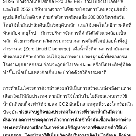
91/95 บางจากแก๊สโซฮอล์ E20 และ E85 รวมไปถึงไบโอดีเซล
และในปี 2552 บริษัท บางจากฯ ได้ขยายโครงการโดยลงทุนจัดตั้ง
ศูนย์ผลิตไบโอดีเซล ด้วยกำลังการผลิตเฉลี่ย 300,000 ลิตรต่อวัน
โดยใช้น้ำมันปาล์มดิบเป็นวัตถุดิบหลัก และใช้เทคโนโลยีการผลิตที่
ทันสมัยจากยุโรป มีการบริหารจัดการที่คำนึงถึงสิ่งแวดล้อมเป็น
หลัก ด้วยการพัฒนานวัตกรรมกระบวนการผลิตที่ไม่ปล่อยน้ำทิ้งสู่
สาธารณะ (Zero Liquid Discharge) เมื่อน้ำทิ้งที่ผ่านการบำบัดตาม
ขั้นตอนเคมีชีวะบำบัด จนได้คุณภาพตามมาตรฐานน้ำทิ้งของกรม
โรงงานอุตสาหกรรม ก่อนจะถูกส่งไป Wet land หรือบึงประดิษฐ์ที่จัด
ทำขึ้น เพื่อเป็นแหล่งกักเก็บและบำบัดด้วยวิถีธรรมชาติ
การดำเนินโครงการดังกล่าวส่งผลให้เป็นการสร้างแหล่งพลังงานทาง
เลือกใหม่ให้กับประเทศ หากมีการใช้น้ำมันไบโอดีเซลแทนการใช้
น้ำมันดีเซลก็จะทำให้ช่วยลด CO2 อันเป็นสาเหตุหนึ่งของโลกร้อนใน
ปัจจุบัน
ช่วยเศรษฐกิจของประเทศในภาวะที่ราคาน้ำมันมีความ
ผันผวน ลดการขาดดุลการค้าจากการนำเข้าน้ำมันเชื้อเพลิงจากต่าง
ประเทศเป็นทางเลือกในการช่วยแก้ปัญหาราคาพืชผลตกต่ำให้แก่
เกษตรกร โดยนำมาใช้เป็นนวัตถุดิบในการผลิตไบโอดีเซล
จึงช่วย