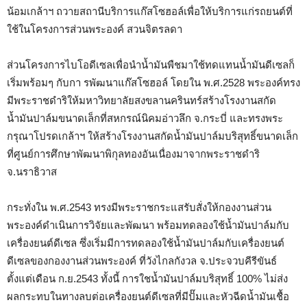
น้อมเกล้าฯ ถวายสถานีบริการแก๊สโซฮอล์เพื่อให้บริการแก่รถยนต์ที่
ใช้ในโครงการส่วนพระองค์ สวนจิตรลดา
ส่วนโครงการไบโอดีเซลเพื่อนำน้ำมันพืชมาใช้ทดแทนน้ำมันดีเซลก็
เริ่มพร้อมๆ กับกา รพัฒนาแก๊สโซฮอล์ โดยใน พ.ศ.2528 พระองค์ทรง
มีพระราชดำริให้มหาวิทยาลัยสงขลานครินทร์สร้างโรงงานสกัด
น้ำมันปาล์มขนาดเล็กที่สหกรณ์นิคมอ่าวลึก จ.กระบี่ และทรงพระ
กรุณาโปรดเกล้าฯ ให้สร้างโรงงานสกัดน้ำมันปาล์มบริสุทธิ์ขนาดเล็ก
ที่ศูนย์การศึกษาพัฒนาพิกุลทองอันเนื่องมาจากพระราชดำริ
จ.นราธิวาส
กระทั่งใน พ.ศ.2543 ทรงมีพระราชกระแสรับสั่งให้กองงานส่วน
พระองค์ดำเนินการวิจัยและพัฒนา พร้อมทดลองใช้น้ำมันปาล์มกับ
เครื่องยนต์ดีเซล ซึ่งเริ่มมีการทดลองใช้น้ำมันปาล์มกับเครื่องยนต์
ดีเซลของกองงานส่วนพระองค์ ที่วังไกลกังวล จ.ประจวบคีรีขันธ์
ตั้งแต่เดือน ก.ย.2543 ทั้งนี้ การใชน้ำมันปาล์มบริสุทธิ์ 100% ไม่ส่ง
ผลกระทบในทางลบต่อเครื่องยนต์ดีเซลที่มีปั๊มและหัวฉีดน้ำมันเชื้อ