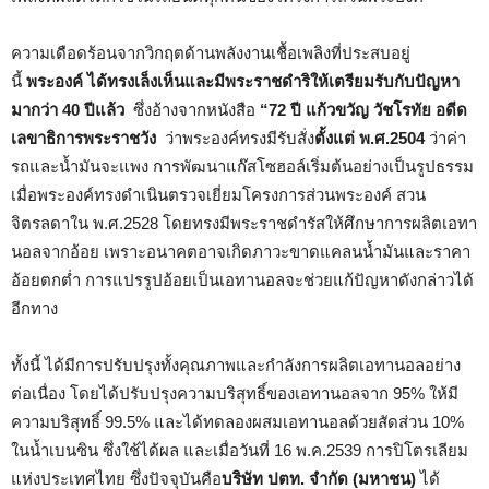
ความเดือดร้อนจากวิกฤตด้านพลังงานเชื้อเพลิงที่ประสบอยู่
นี้
พระองค์ ได้ทรงเล็งเห็นและมีพระราชดำริให้เตรียมรับกับปัญหา
มากว่า 40 ปีแล้ว
ซึ่งอ้างจากหนังสือ
“72 ปี แก้วขวัญ วัชโรทัย อดีด
เลขาธิการพระราชวัง
ว่าพระองค์ทรงมีรับสั่ง
ตั้งแต่ พ.ศ.
2504
ว่าค่า
รถและน้ำมันจะแพง การพัฒนาแก๊สโซฮอล์เริ่มต้นอย่างเป็นรูปธรรม
เมื่อพระองค์ทรงดำเนินตรวจเยี่ยมโครงการส่วนพระองค์ สวน
จิตรลดาใน พ.ศ.2528 โดยทรงมีพระราชดำรัสให้ศึกษาการผลิตเอทา
นอลจากอ้อย เพราะอนาคตอาจเกิดภาวะขาดแคลนน้ำมันและราคา
อ้อยตกต่ำ การแปรรูปอ้อยเป็นเอทานอลจะช่วยแก้ปัญหาดังกล่าวได้
อีกทาง
ทั้งนี้ ได้มีการปรับปรุงทั้งคุณภาพและกำลังการผลิตเอทานอลอย่าง
ต่อเนื่อง โดยได้ปรับปรุงความบริสุทธิ์ของเอทานอลจาก 95% ให้มี
ความบริสุทธิ์ 99.5% และได้ทดลองผสมเอทานอลด้วยสัดส่วน 10%
ในน้ำเบนซิน ซึ่งใช้ได้ผล และเมื่อวันที่ 16 พ.ค.2539 การปิโตรเลียม
แห่งประเทศไทย ซึ่งปัจจุบันคือ
บริษัท ปตท. จำกัด (มหาชน)
ได้