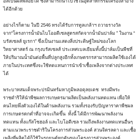
อลเป็นผลพลอยได้ ซึ่งสามารถนำไปใช้ในอุตสาหกรรมเครื่องสำอาง
ได้อีกด้วย
อย่างไรก็ตาม ในปี 2546 ทรงได้รับการทูลเกล้าฯ ถวายรางวัล
จาก“โครงการน้ำมันไบโออดีเซลสูตรสกัดจากน้ำมันปาล์ม ” ในงาน “
บรัสเซลส์ ยูเรกา” ซึ่งเป็นงานแสดงสิ่งประดิษฐ์ใหม่ของโลก
วิทยาศาสตร์ ณ กรุงบรัสเซลส์ ประเทศเบลเยียมทั้งนี้ปาล์มเป็นพืชที่
ให้ปริมาณน้ำมันต่อพื้นที่ปลูกสูงอีกทั้งเกษตรกรสามารถผลิตใช้เองได้
ภายในประเทศซึ่งจะใช้ทดแทนการนำเข้าเชื้อเพลิงจากต่างประเทศ
ได้
พระบาทสมเด็จพระปรมินทร์มหาภูมิพลอดุลยเดช ทรงมีพระ
ราชดำริให้นำพืชผลการเกษตรมาผลิตเป็นพลังงานทดแทน เพื่อให้
คนไทยพึ่งตัวเองได้ในด้านพลังงาน รวมทั้งรองรับปัญหาราคาพืชผล
การเกษตรตกต่ำที่อาจจะเกิดขึ้น ทั้งนี้ ได้มีการพัฒนาพลังงาน
ทดแทน ทั้งแก๊สโซฮอล์ และไบโอดีเซล รวมถึงพลังงานทดแทนอื่นๆ
ตามแนวพระราชดำริในโครงการส่วนพระองค์ สวนจิตรลดา และเชื้อ
เพลิงที่ผลิตได้ก็ใช้ในรถยนต์ทุกคันของโครงการส่วนพระองค์