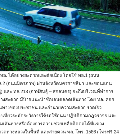
ล. ได้อย่างสะดวกและต่อเนื่อง โดยใช้ ทล.1 (ถนน
อ ทล.2 (ถนนมิตรภาพ) ผ่านจังหวัดนครราชสีมา และขอนแก่น
์) และ ทล.213 (กาฬสินธุ์ – สกลนคร) จะถึงบริเวณที่ทำการ
เดินทางสะดวก มีป้ายแนะนำชัดเจนตลอดเส้นทาง โดย ทล. คอย
ารเดินทางของประชาชน และอำนวยความสะดวก รวดเร็ว
งเที่ยวระมัดระวังการใช้รถใช้ถนน ปฏิบัติตามกฎจราจร และ
มเส้นทางหรือต้องการความช่วยเหลือติดต่อได้ที่แขวง
วดทางหลวงในพื้นที่ และสายด่วน ทล. โทร. 1586 (โทรฟรี 24