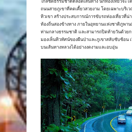
ใกล้ชิดธรรมชาติตลอดเส้นทาง นักท่องเที่ยวจะได้ส
ถนนสายภูเขาที่คดเคี้ยวสวยงาม โดยเฉพาะบริเวณโค
ทิวเขา สร้างประสบการณ์การขับรถท่องเที่ยวที่น่
ท้องถิ่นสองข้างทาง ภายในอุทยานแห่งชาติภูพานมี
ท่ามกลางธรรมชาติ และสามารถปิดท้ายวันด้วยก
มองเห็นทิวทัศน์ของผืนป่าและภูเขาสลับซับซ้อน เป
บนเส้นทางหลวงได้อย่างงดงามและอบอุ่น