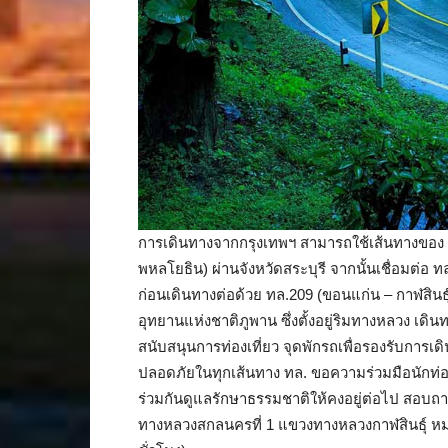
การเดินทางจากกรุงเทพฯ สามารถใช้เส้นทางของ ท
พหลโยธิน) ผ่านจังหวัดสระบุรี จากนั้นเชื่อมต่
ก่อนเดินทางต่อด้วย ทล.209 (ขอนแก่น – กาฬสินธุ
อุทยานแห่งชาติภูพาน ซึ่งตั้งอยู่ริมทางหลวง 
สนับสนุนการท่องเที่ยว จุดพักรถเพื่อรองรับก
ปลอดภัยในทุกเส้นทาง ทล. ขอความร่วมมือนักท่อ
ร่วมกันดูแลรักษาธรรมชาติให้คงอยู่ต่อไป สอบถา
ทางหลวงสกลนครที่ 1 แขวงทางหลวงกาฬสินธุ์ หม