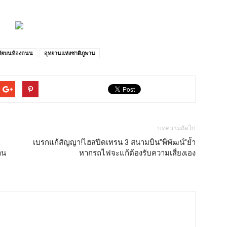
ัยบนท้องถนน
อุทยานแห่งชาติภูพาน
บทความถัดไป
เบรกแก้สัญญา!ไฮสปีดเทรน 3 สนามบิน”พิพัฒน์”ย้ำ
าน
หากรถไฟจะแก้ต้องรับความเสี่ยงเอง