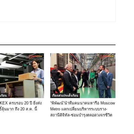
็นร้อน
เรื่องเด่นประเด็นร้อน
 KEX ครบรอบ 20 ปี ยิ่งส่ง
“พิพัฒน์”นำทีมคมนาคมหารือ Moscow
ิ์ลุ้นมาก ถึง 20 ส.ค. นี้
Metro แลกเปลี่ยนบริหารระบบราง-
สถานีดิจิทัล-ซ่อมบำรุงตลอดวงจรชีวิต