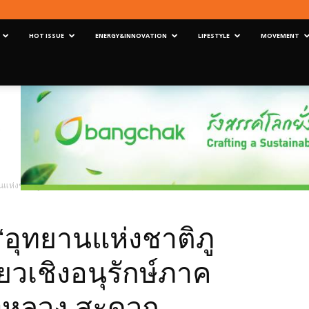
HOT ISSUE
ENERGY&INNOVATION
LIFESTYLE
MOVEMENT
นแห่งชาติภูพาน”แหล่งท่องเที่ยวเชิงอนุรักษ์ภาคอีสานผ่านเส้นทางหลวง สะดวก ปลอดภัยท
“อุทยานแห่งชาติภู
ยวเชิงอนุรักษ์ภาค
างหลวง สะดวก