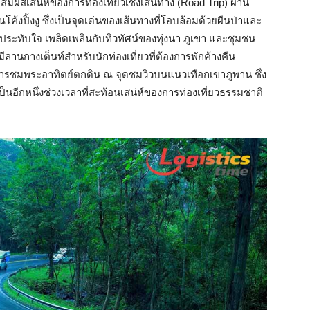
ัมผัสเสน่ห์ของการท่องเที่ยวเชิงเส้นทาง (Road Trip) ผ่าน
้งปิ้งงู ซึ่งเป็นจุดเด่นของเส้นทางที่โอบล้อมด้วยผืนป่าและ
าประทับใจ เพลิดเพลินกับทิวทัศน์ของทุ่งนา ภูเขา และชุมชน
ลานกางเต็นท์สำหรับนักท่องเที่ยวที่ต้องการพักค้างคืน
ารชมพระอาทิตย์ตกดิน ณ จุดชมวิวบนแนวเทือกเขาภูพาน ซึ่ง
็นอีกหนึ่งช่วงเวลาที่สะท้อนเสน่ห์ของการท่องเที่ยวธรรมชาติ