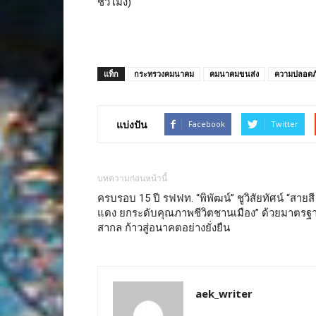
ชั่วโมง)
แท็ก
กระทรวงคมนาคม
คมนาคมขนส่ง
ความปลอดภ
แบ่งปัน
Facebook
Twitter
บทความก่อนหน้านี้
ครบรอบ 15 ปี รฟฟท. “พิพัฒน์” ชูวิสัยทัศน์ “สายสี
แดง ยกระดับคุณภาพชีวิตชานเมือง” ด้วยมาตรฐ
สากล ก้าวสู่อนาคตอย่างยั่งยืน
aek_writer