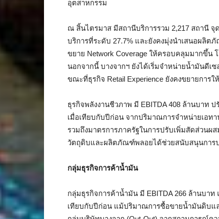
อุตสาหกรรม
ณ สิ้นไตรมาส มีสถานีบริการรวม 2,217 สถานี จุ
บริการที่ระดับ 27.7% และยังคงมุ่งนำเสนอผลิตภ
ขยาย Network Coverage ให้ครอบคลุมมากขึ้น โ
นอกจากนี้ บางจากฯ ยังได้เริ่มจำหน่ายน้ำมันดีเ
ขณะที่ธุรกิจ Retail Experience ยังคงขยายการ
ธุรกิจพลังงานชีวภาพ มี EBITDA 408 ล้านบาท ปรั
เมื่อเทียบกับปีก่อน จากปริมาณการจำหน่ายเอทา
รวมถึงมาตรการภาครัฐในการปรับเพิ่มสัดส่วนผสม
วัตถุดิบและผลิตภัณฑ์พลอยได้ช่วยสนับสนุนการป
กลุ่มธุรกิจการค้าน้ำมัน
กลุ่มธุรกิจการค้าน้ำมัน มี EBITDA 266 ล้านบาท เ
เทียบกับปีก่อน แม้ปริมาณการซื้อขายน้ำมันด
กลุ่มบริษัทบางจาก (Out‑Out) จากสถานการณ์ค