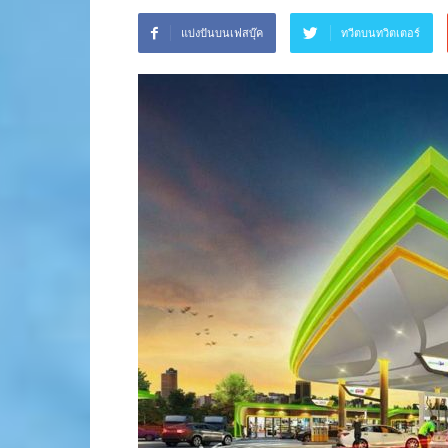
แบ่งปันบนเฟสบุ๊ค
ทวีตบนทวิตเตอร์