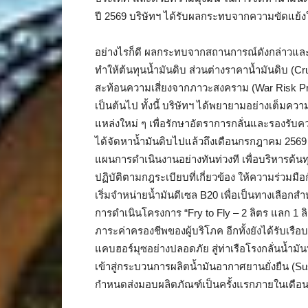
ปี 2569 บริษัทฯ ได้รับผลกระทบจากความขัดแย้ง
อย่างไรก็ดี ผลกระทบจากสถานการณ์ดังกล่าวแล
ทำให้ต้นทุนน้ำมันดิบ ส่วนต่างราคาน้ำมันดิบ (C
สะท้อนความเสี่ยงจากภาวะสงคราม (War Risk Pre
เป็นต้นไป ทั้งนี้ บริษัทฯ ได้พยายามอย่างเต็มค
แหล่งใหม่ ๆ เพื่อรักษาอัตราการกลั่นและรองรับ
ได้จัดหาน้ำมันดิบไปแล้วถึงเดือนกรกฎาคม 2569
แผนการดำเนินงานอย่างทันท่วงที เพื่อบริหารต้นท
ปฏิบัติตามกฎระเบียบที่เกี่ยวข้อง ให้ความร่วมมื
เริ่มจำหน่ายน้ำมันดีเซล B20 เพื่อเป็นทางเลื
การดำเนินโครงการ “Fry to Fly – 2 ลิตร แลก 1 ล
ภาระค่าครองชีพของผู้บริโภค อีกทั้งยังได้รับเรื
แคบฮอร์มุซอย่างปลอดภัย สู่ท่าเรือโรงกลั่นน้ำ
เข้าสู่กระบวนการผลิตน้ำมันอากาศยานยั่งยืน (Sust
กำหนดส่งมอบผลิตภัณฑ์เป็นครั้งแรกภายในเดื