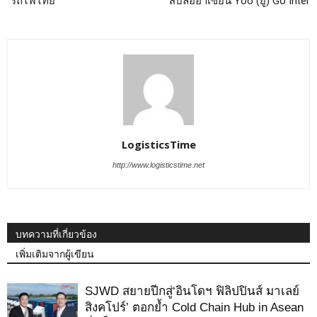
“รถไฟไทย”
สิบล้ออาเซียน Yoo (ยู) Go Inter
LogisticsTime
http://www.logisticstime.net
บทความที่เกี่ยวข้อง
เพิ่มเติมจากผู้เขียน
SJWD สยายปีกสู่‘อินโดฯ ฟิลิปปินส์ มาเลย์
สิงคโปร์’ ตอกย้ำ Cold Chain Hub in Asean