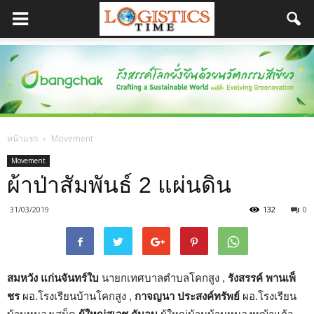
หน้าแรก
Movement
Movement
ผ้าป่าสัมพันธ์ 2 แผ่นดิน
31/03/2019
132
0
สมหวัง แก่นจันทร์ใบ
นายกเทศบาลตำบลโคกสูง ,
รังสรรค์ พานเพ็
ชร
ผอ.โรงเรียนบ้านโคกสูง ,
กาจญนา ประสงค์ทรัพย์
ผอ.โรงเรียน