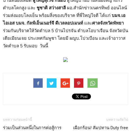
บ้านหนองเสม็ด
ผู้ใหญ่สุเวช กันอบ
ผู้ใหญ่บ้านบ้านหนองหญ้าแก้ว
ตำบลโคกสูง และ
ชูชาติ สว่างสาลี
ผอ.สำนักข่าวเนตรทิพย์ ออนไลน์
ร่วมส่งมอบโลงเย็น พร้อมสิ่งของบริจาค ที่พี่ใหญ่ใจดี ได้แก่
บมจ.เอ
ไอเอส บมจ. กัลฟ์เอ็นเนอร์จี ดีเวลลอปเมนท์
และ
ศาลจังหวัดพัทยา
ร่วมกันบริจาคให้วัดตำบล 5 บ้านไปรจัน ตำบลโอบาเจือน จังหวัดบัน
เตียเมียนเจย ประเทศกัมพูชา โดยมี ผญบ.โปวเบือน และเจ้าอาวาส
วัดตำบล 5 รับมอบ วันนี้
บทความก่อนหน้านี้
บทความถัดไป
ร่วมเป็นส่วนหนึ่งในการต่อสู้การ
เผือกร้อน! สัมปทาน Duty free