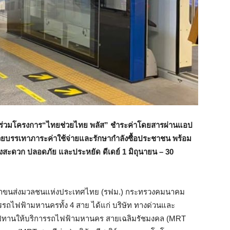
ู” ร่วมโครงการ“ไทยช่วยไทย พลัส” ชำระค่าโดยสารผ่านแอป
วย
บรรเทาภาระค่าใช้จ่ายและรักษากำลังซื้อประชาชน พร้อม
างสะดวก ปลอดภัย และประหยัด
ดีเดย์
1 มิถุนายน – 30
ฟ้าขนส่งมวลชนแห่งประเทศไทย (รฟม.) กระทรวงคมนาคม
ารรถไฟฟ้ามหานครทั้ง 4 สาย ได้แก่ บริษัท ทางด่วนและ
สัมปทานให้บริการรถไฟฟ้ามหานคร สายเฉลิมรัชมงคล (MRT