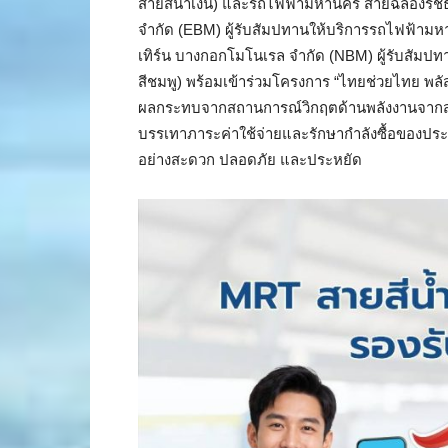
สายสีน้ำเงิน) และรถไฟฟ้ามหานคร สายฉลองรัชธร
จำกัด (EBM) ผู้รับสัมปทานให้บริการรถไฟฟ้ามห
เทิร์น บางกอกโมโนเรล จำกัด (NBM) ผู้รับสัม
สีชมพู) พร้อมเข้าร่วมโครงการ “ไทยช่วยไทย พลั
ผลกระทบจากสถานการณ์วิกฤตด้านพลังงานจากส
บรรเทาภาระค่าใช้จ่ายและรักษากำลังซื้อของปร
อย่างสะดวก ปลอดภัย และประหยัด