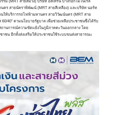
รม (MRT สายสีม่วง) บริษัท อีสเทิร์น บางกอกโมโนเรล
านคร สายนัคราพิพัฒน์ (MRT สายสีเหลือง) และบริษัท นอร์ท
ปทานให้บริการรถไฟฟ้ามหานคร สายวิวัฒน์นคร (MRT สาย
ส 60/40” ตามนโยบายรัฐบาล เพื่อช่วยเหลือประชาชนซึ่งได้รับ
ถานการณ์ความขัดแย้งในภูมิภาคตะวันออกกลาง โดย
ะชาชน อีกทั้งส่งเสริมให้ประชาชนใช้ระบบขนส่งสาธารณะ