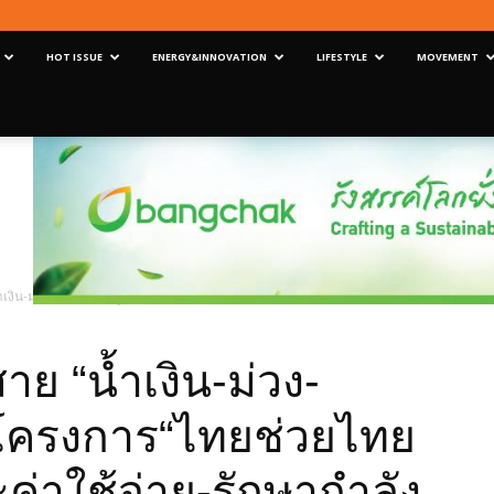
HOT ISSUE
ENERGY&INNOVATION
LIFESTYLE
MOVEMENT
เงิน-ม่วง-เหลือง-ชมพู”ร่วมโครงการ“ไทยช่วยไทย พลัส”บรรเทาภาระค่าใช้จ่าย-รักษากำลั
ย “น้ำเงิน-ม่วง-
มโครงการ“ไทยช่วยไทย
่าใช้จ่าย-รักษากำลัง