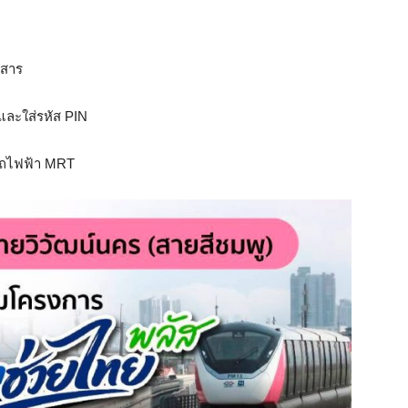
ยสาร
และใส่รหัส PIN
บรถไฟฟ้า MRT