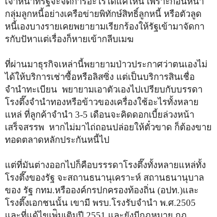
เจ้าหน้าที่รัฐจะจัดการอะไรได้แค่ไหน เพราะก่อนหน้า
กลุ่มลูกหนี้อย่างเครือข่ายพิทักษ์สิทธิ์ลูกหนี้ หรือตัวลูด
หนี้เองบางรายเคยพยายามเรียกร้องให้รัฐเข้ามาจัดกา
รกับปัหาแต่เรื่องก็หายเข้ากลีบเมฆ
ที่ผ่านมาธุรกิจเหล่านี้พยายามป่าวประกาศว่าตนเองไม่
ได้ให้บริการเช่าซื้อหรือลิสซิ่ง แต่เป็นบริการสินเชื่อ
จำนำทะเบียน พยายามเอาตัวเองไปเปรียบกับบรรดา
โรงตึ๊งจำนำทองหรือข้าวของเครื่องใช้อะไรทั้งหลาย
แหล่ ที่ลูกค้าจำนำ 3-5 เดือนจะคิดดอกเบี้ยล่วงหน้า
เสร็จสรรพ หากไม่มาไถ่ถอนปล่อยให้ตั๋วขาด ก็ต้องขาย
ทอดตลาดหลักประกันหนี้ไป
แต่ที่มันต่างออกไปก็คือบรรรดาโรงตึ๊งทั้งหลายแหล่ทั้ง
โรงตึ๊งของรัฐ จะสถานธนานุเคราะห์ สถานธนานุบาล
ของ รัฐ กทม.หรือองค์กรปกครองท้องถิ่น (อปท.)และ
โรงตึ๊งเอกชนนั้น เขามี พรบ.โรงรับจำนำ พ.ศ.2505
และที่แด้ไขเพ่ิมเติมปี 2551 และยังมีกฎหมาย กฎ