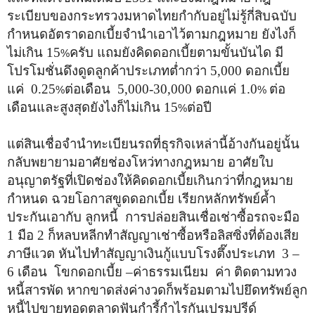
ระเบียบของกระทรวงมหาดไทยกำกับอยู่ไม่รู้กี่สิบฉบับ
กำหนดอัตราดอกเบี้ยจำนำเอาไว้ตามกฎหมาย ยังไงก็
ไม่เกิน 15
ครับ แถมยังคิดดอกเบี้ยตามขั้นบันได มี
%
โปรโมชั่นดึงดูดลูกค้าประเภทต่ำกว่า 5,000 ดอกเบี้ย
แค่ 0.25
ต่อเดือน 5,000-30,000 ดอกแค่ 1.0
ต่อ
%
%
เดือนและสูงสุดยังไงก็ไม่เกิน 15
ต่อปี
%
แต่สินเชื่อจำนำทะเบียนรถที่ธุรกิจเหล่านี้อ้างกันอยู่นั้น
กลับพยายามอาศัยช่องโหว่ทางกฎหมาย อาศัยใบ
อนุญาตรัฐที่เปิดช่องให้คิดดอกเบี้ยเกินกว่าที่กฎหมาย
กำหนด ฉวยโอกาสขูดดอกเบี้ย เรียกหลักทรัพย์ค้ำ
ประกันเอากับ ลูกหนี้ การปล่อยสินเชื่อเช่าซื้อรถจะมือ
1 มือ 2 ก็หลบหลีกทำสัญญาเช่าซื้อหรือลิสซิ่งที่ต้องเสีย
ภาษีแวต หันไปทำสัญญาเงินกู้แบบโรงตึ๊งประเภท 3 –
6 เดือน โขกดอกเบี้ย –ค่าธรรมเนียม ค่า ติดตามทวง
หนี้สารพัด หากขาดส่งค่างวดก็พร้อมตามไปยึดทรัพย์ลูก
หนี้ไปขายทอดตลาดฟันกำรี้กำไรกันเปรมปรีด์