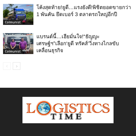
โค้งสุดท้าย!ยูดี…แรงยังดี!พิชิตยอดขายกว่า
1 พันคัน ยึดเบอร์ 3 ตลาดรถใหญ่อีกปี
Colmunist
­แบรนด์นี้…เฮียมั่นใจ!“ธัญญะ
เศรษฐ์ฯ”เลือก‘ยูดี ทรัคส์’วิ่งทางไกลขับ
เคลื่อนธุรกิจ
Colmunist