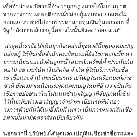
เชื่อจำนำทะเบียรถที่อ้างว่าถูกกฎหมายได้ใบอนุญาต
จากทางการ แต่พฤติการณ์ปล่อยกู้แทบจะแยกแยะไม่
ออกเลยว่า ต่างไปจากบรรดานายทุนเงินกู้นอกระบบที่
รัฐกำลังกวาดล้างอยู่นี้อย่างไรนั้นยังคง “ลอยนวล”
ล่าสุดนี้เราจึงได้เห็นธุรกิจเหล่านี้ยุงคงตีปี๊บผุดแคมเปญ
ปล่อยกู้ ให้สินเชื่อจำนำทะเบียนรถที่ยังโขกดอกเบี้ย ค่า
ธรรมเนียมและบังคับลูกหนี้โอนหลักทรัพย์ค้ำประกันกัน
ต่อไป อย่างบริษัท เงินติดล้อ จำกัด ผู้ให้บริการสินเชื่อ
เช่าซื้อและจำนำทะเบียนรถรายใหญ่ในเครือแบงก์ต่าง
ชาติ ยังคงมาเหนือเมฆผุดแคมเปญใหม่ที่อ้างว่าเป็นสิน
เชื่อรายย่อย
นาโนไฟแนนซ์
แต่สัญญาที่จับลูกหนี้เซ็น
“
”
ไว้นั้นกลับพ่วงเอา
สัญญาจำนำทะเบียนรถที่ทำเอา
วงการด้วยกันได้แต่อึ้งกิมกี่ เพราะเป็นการผนวกสินเชื่อ
ฟากฝ่ังมามัดตราสังฉบับเดียวกัน
2
นอกจากนี้ บริษัทยังได้ผุดแคมเปญสินเชื่อเช่าซื้อรถและ