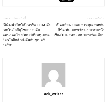
บทความก่อนหน้านี้
บทความถัดไป
“พิพัฒน์”เปิดโต๊ะหารือ TEBA ดึง
เปิดแล้ว!ผลสอบ 2 เหตุเครนถล่ม
เทคโนโลยียุโรปยกระดับ
ชี้ชัด”ล้มเหลวเชิงระบบ”ตบหน้า
คมนาคมไทย“ลดอุบัติเหตุ-ปลด
เรียง“ITD-รฟท.-ทล.”บกพร่องเพียบ
ล็อกโลจิสติกส์-ดันฮับซูเปอร์
ยอร์ช”
aek_writer