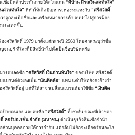
ินเชื่อมีหลักประกันภายใต้สโลแกน
“มีบ้าน มีรถเงินสดทันใจ”
เงินด่วนทันใจ”
ที่ทำให้เกิดปัญหาระหองระแหงกับ
“ศรีสวัสดิ์
ว่าถูกละเมิดชื่อและเครื่องหมายการค้า จนนำไปสู่การฟ้อง
งประเทศขึ้น
องศรีสวัสดิ์ 1979 มาตั้งแต่กลางปี 2560 โดยศาลระบุว่าชื่อ
นบุรี ที่ใครก็มีสิทธิ์นำไปตั้งเป็นชื่อบริษัทหรือ
่สามารถปลดชื่อ
“ศรีสวัสดิ์ เงินด่วนทันใจ”
ของบริษัท ศรีสวัสดิ์
ับแบรนด์ตัวเองเป็น
“เงินติดล้อ”
แทน แต่บริษัทยังคงอ้างว่า
รีสวัสดิ์อยู่ แต่ที่ให้สาขาเปลี่ยนแบรนด์มาใช้ชื่อ
“เงินติด
น
ลดป้ายตนเอง และลบชื่อ
“ศรีสวัสดิ์”
ทิ้งซะงั้น ขณะที่เจ้าของ
สดิ์ คอร์ปอเรชั่น จำกัด (มหาชน)
ดำเนินธุรกิจสินเชื่อจำนำ
ชื่อส่วนบุคคลภายใต้การกำกับ แต่กลับไม่ยักจะเดือดร้อนอะไร