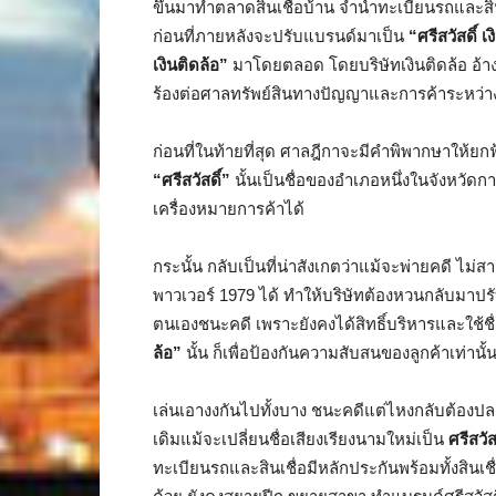
ขึ้นมาทำตลาดสินเชื่อบ้าน จำนำทะเบียนรถและส
ก่อนที่ภายหลังจะปรับแบรนด์มาเป็น
“ศรีสวัสดิ์ 
เงินติดล้อ”
มาโดยตลอด โดยบริษัทเงินติดล้อ อ้าง
ร้องต่อศาลทรัพย์สินทางปัญญาและการค้าระหว่า
ก่อนที่ในท้ายที่สุด ศาลฎีกาจะมีคำพิพากษาให้ยกฟ้
“ศรีสวัสดิ์”
นั้นเป็นชื่อของอำเภอหนึ่งในจังหวัดกาญจ
เครื่องหมายการค้าได้
กระนั้น กลับเป็นที่น่าสังเกตว่าแม้จะพ่ายคดี ไม
พาวเวอร์ 1979 ได้ ทำให้บริษัทต้องหวนกลับมาปร
ตนเองชนะคดี เพราะยังคงได้สิทธิ์บริหารและใช้ชื่อศ
ล้อ”
นั้น ก็เพื่อป้องกันความสับสนของลูกค้าเท่านั้
เล่นเอางงกันไปทั้งบาง ชนะคดีแต่ไหงกลับต้องป
เดิมแม้จะเปลี่ยนชื่อเสียงเรียงนามใหม่เป็น
ศรีสวั
ทะเบียนรถและสินเชื่อมีหลักประกันพร้อมทั้งสินเ