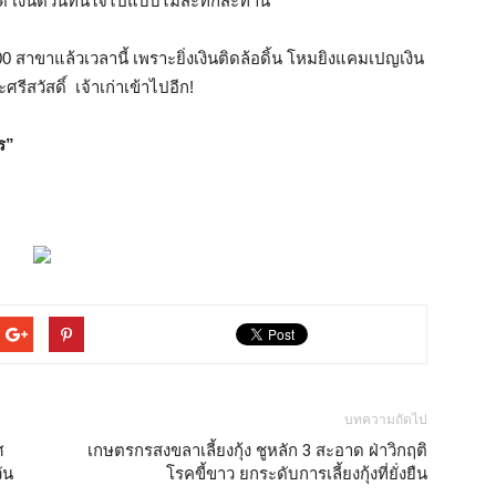
ิ์ เงินด่วนทันใจไปแบบไม่สะทกสะท้าน
0 สาขาแล้วเวลานี้ เพราะยิ่งเงินติดล้อดิ้น โหมยิงแคมเปญเงิน
ศรีสวัสดิ์ เจ้าเก่าเข้าไปอีก!
ร”
บทความถัดไป
ศ
เกษตรกรสงขลาเลี้ยงกุ้ง ชูหลัก 3 สะอาด ฝ่าวิกฤติ
ัน
โรคขี้ขาว ยกระดับการเลี้ยงกุ้งที่ยั่งยืน