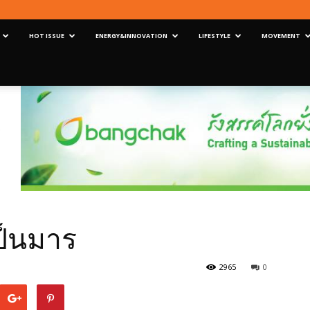
HOT ISSUE
ENERGY&INNOVATION
LIFESTYLE
MOVEMENT
ป็นมาร
2965
0