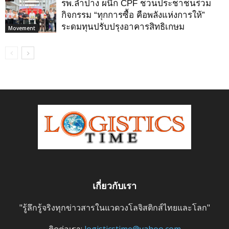
รพ.ลำปาง ผนึก CPF ชวนประชาชนร่วม
กิจกรรม “ทุกการซื้อ คือพลังแห่งการให้”
ระดมทุนปรับปรุงอาคารสิทธิเกษม
Movement
เกี่ยวกับเรา
"รู้ลึกรู้จริงทุกข่าวสารในแวดวงโลจิสติกส์ไทยและโลก"
ติดต่อเรา:
logisticstime@yahoo.com