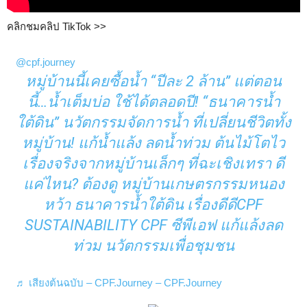
คลิกชมคลิป TikTok >>
@cpf.journey
หมู่บ้านนี้เคยซื้อน้ำ “ปีละ 2 ล้าน” แต่ตอน
นี้…น้ำเต็มบ่อ ใช้ได้ตลอดปี! “ธนาคารน้ำ
ใต้ดิน” นวัตกรรมจัดการน้ำ ที่เปลี่ยนชีวิตทั้ง
หมู่บ้าน! แก้น้ำแล้ง ลดน้ำท่วม ต้นไม้โตไว
เรื่องจริงจากหมู่บ้านเล็กๆ ที่ฉะเชิงเทรา ดี
แค่ไหน? ต้องดู หมู่บ้านเกษตรกรรมหนอง
หว้า ธนาคารน้ำใต้ดิน เรื่องดีดีCPF
SUSTAINABILITY CPF ซีพีเอฟ แก้แล้งลด
ท่วม นวัตกรรมเพื่อชุมชน
♬ เสียงต้นฉบับ – CPF.Journey – CPF.Journey