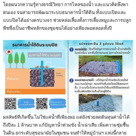
โดยผนวกความรู้ทางธรณีวิทยา การไหลของน้ำ และแนวคิดพึ่งพา
ตนเอง จนสามารถพัฒนาระบบธนาคารน้ำใต้ดิน ทั้งแบบเปิดและ
แบบปิดได้อย่างครบวงจร ช่วยหล่อเลี้ยงทั้งการเลี้ยงหมูและการปลูก
พืชซึ่งเป็นอาชีพหลักของชุมชนได้อย่างเพียงพอตลอดทั้งปี
ผลลัพธ์ที่เกิดขึ้น ไม่ใช่แค่น้ำที่เพียงพอ แต่ยังช่วยลดต้นทุนค่าน้ำได้
ถึงปีละ 1 ล้านบาท แก้ปัญหาน้ำท่วมขัง น้ำเน่าเสีย เพิ่มความชุ่มชื้น
ในดิน ยกระดับสุขอนามัยในชุมชน จนทำให้หมู่บ้านฯ แห่งนี้กลาย