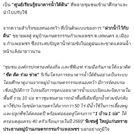
เป็น
“ศูนย์เรียนรู้ธนาคารน้ำใต้ดิน”
ที่หลายชุมชนเข้ามาศึกษาและ
นำไปปรับใช้
จากความสำเร็จของหนองหว้า ที่เป็นต้นแบบของการ
“ฝากน้ำไว้กับ
ดิน”
ขยายผลสู่ หมู่บ้านเกษตรกรรมกำแพงเพชร ต.เทพนคร อ.เมือง
จ.กำแพงเพชร ซึ่งประสบปัญหาน้ำท่วมขังในฤดูฝนและขาดแคลนน้ำ
หน้าแล้งมายาวนาน
“ชุมชน องค์กรปกครองท้องถิ่น และซีพีเอฟ ร่วมมือกันภายใต้แนวคิด
“ขีด คิด ร่วม ข่าย”
ริเริ่มโครงการธนาคารน้ำใต้ดินอย่างเป็นระบบ
โดยศึกษาดูงานจากหมู่บ้านเกษตรกรรมหนองหว้า มีการจัดอบรม
เชิงปฏิบัติการ ไปจนถึงการขุดบ่อธนาคารน้ำแบบเปิดและปิดภายใน
พื้นที่ รวม 10 บ่อ ชาวชุมชนสามารถนำพื้นที่เดิมที่ถูกน้ำท่วมขังกลับ
มาใช้ประโยชน์ทางเกษตรได้มากกว่า 50 ไร่ มีน้ำใช้ในการเลี้ยงหมู
และปลูกพืชได้ตลอดปี พร้อมต่อยอดสู่โครงการ
“1 บ้าน 1 บ่อ”
ให้
ครอบคลุมครบ 40 ครัวเรือนภายในปี 2569”
พิเชษฐ์ ใหญ่แก่นทราย
ประธานหมู่บ้านเกษตรกรรมกำแพงเพชร
บอกอย่างภูมิใจ