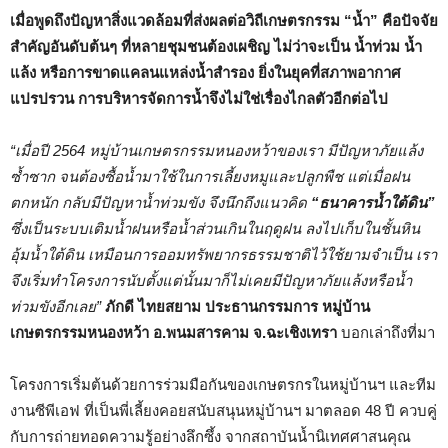
เมื่อพูดถึงปัญหาสิ่งแวดล้อมที่ส่งผลต่อวิถีเกษตรกรรม “น้ำ” คือปัจจัย
สำคัญอันดับต้นๆ ที่หลายชุมชนต้องเผชิญ ไม่ว่าจะเป็น น้ำท่วม น้ำ
แล้ง หรือการขาดแคลนแหล่งน้ำสำรอง ยิ่งในยุคที่สภาพอากาศ
แปรปรวน การบริหารจัดการน้ำจึงไม่ใช่เรื่องไกลตัวอีกต่อไป
“เมื่อปี 2564 หมู่บ้านเกษตรกรรมหนองหว้าของเรา มีปัญหาภัยแล้ง
ซ้ำซาก จนต้องซื้อน้ำมาใช้ในการเลี้ยงหมูและปลูกพืช แต่เมื่อฝน
ตกหนัก กลับมีปัญหาน้ำท่วมขัง จึงนึกถึงแนวคิด
“ธนาคารน้ำใต้ดิน”
ซึ่งเป็นระบบเติมน้ำฝนหรือน้ำส่วนเกินในฤดูฝน ลงไปเก็บในชั้นหิน
อุ้มน้ำใต้ดิน เหมือนการออมทรัพยากรธรรมชาติไว้ใช้ยามจำเป็น เรา
จึงเริ่มทำโครงการนับตั้งแต่นั้นมาก็ไม่เคยมีปัญหาภัยแล้งหรือน้ำ
ท่วมขังอีกเลย”
ภักดี ไทยสยาม ประธานกรรมการ หมู่บ้าน
เกษตรกรรมหนองหว้า อ.พนมสารคาม จ.ฉะเชิงเทรา
บอกเล่าถึงที่มา
โครงการเริ่มต้นด้วยการร่วมมือกันของเกษตรกรในหมู่บ้านฯ และทีม
งานซีพีเอฟ ที่เป็นพี่เลี้ยงคอยสนับสนุนหมู่บ้านฯ มาตลอด 48 ปี ควบคู่
กับการถ่ายทอดความรู้อย่างลึกซึ้ง จากสถาบันน้ำนิเทศศาสนคุณ