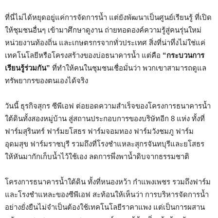
ที่นี่ไม่ได้หยุดอยู่แค่การจัดการน้ำ แต่ยังพัฒนาเป็นศูนย์เรียนรู้ ที่เปิด
ให้ชุมชนอื่นๆ เข้ามาศึกษาดูงาน ถ่ายทอดองค์ความรู้สู่คนรุ่นใหม่
หน่วยงานท้องถิ่น และเกษตรกรจากทั่วประเทศ สิ่งที่น่าทึ่งไม่ใช่แค่
เทคโนโลยีหรือโครงสร้างของบ่อธนาคารน้ำ แต่คือ
“กระบวนการ
เรียนรู้ร่วมกัน”
ที่ทำให้คนในชุมชนเชื่อมั่นว่า พวกเขาสามารถดูแล
ทรัพยากรของตนเองได้จริง
วันนี้ ธุรกิจสุกร ซีพีเอฟ ต่อยอดความสำเร็จของโครงการธนาคารน้ำ
ใต้ดินทั้งสองหมู่บ้าน สู่สถานประกอบการของบริษัทอีก 8 แห่ง ทั้งที่
ฟาร์มสุรินทร์ ฟาร์มยโสธร ฟาร์มจอมทอง ฟาร์มวังชมภู ฟาร์ม
อุดมสุข ฟาร์มราชบุรี รวมถึงที่โรงชำแหละสุกรจันทบุรีและยโสธร
ให้หันมากักเก็บน้ำไว้ใช้เอง ลดการพึ่งพาน้ำดิบจากธรรมชาติ
โครงการธนาคารน้ำใต้ดิน ทั้งที่หนองหว้า กำแพงเพชร รวมถึงฟาร์ม
และโรงชำแหละของซีพีเอฟ สะท้อนให้เห็นว่า การบริหารจัดการน้ำ
อย่างยั่งยืนไม่จำเป็นต้องใช้เทคโนโลยีราคาแพง แต่เป็นการผสาน