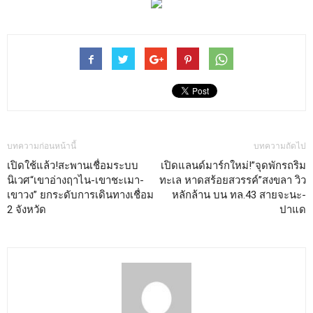
บทความก่อนหน้านี้
บทความถัดไป
เปิดใช้แล้ว!สะพานเชื่อมระบบ
เปิดแลนด์มาร์กใหม่!”จุดพักรถริม
นิเวศ“เขาอ่างฤาไน-เขาชะเมา-
ทะเล หาดสร้อยสวรรค์”สงขลา วิว
เขาวง” ยกระดับการเดินทางเชื่อม
หลักล้าน บน ทล.43 สายจะนะ-
2 จังหวัด
ปาแด