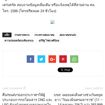
เคร่งครัด สอบถามข้อมูลเพิ่มเติม หรือแจ้งเหตุได้ที่สายด่วน ทล.
โทร. 1586 (โทรฟรีตลอด 24 ชั่วโมง)
แท็ก
กรมทางหลวง
กระทรวงคมนาคม
คมนาคมขนส่ง
ความปลอดภัยบนท้องถนน
อภิรัฐ ไชยวงศ์น้อย
บทความก่อนหน้านี้
บทความถัดไป
ตื่น!ขนส่งฯออกประกาศฯให้ผู้
บขส. เผยยอดเดินทางช่วงวันหยุด
ประกอบการรถโดยสาร CNG และ
ยาว “วันนวมินทรมหาราช” (11 –
LPG ต้องนำรถตรวจสภาพภายใน
14 ตุลาคม 2567) กว่า 393,999