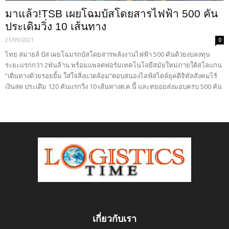
มาแล้ว!TSB เผยโฉมบัสโดยสารไฟฟ้า 500 คัน
ประเดิมวิ่ง 10 เส้นทาง
21/09/2021
0
ไทย สมายล์ บัส เผยโฉมรถบัสโดยสารพลังงานไฟฟ้า 500 คันด้วยงบลงทุน
ระยะแรกกว่า 2พันล้าน พร้อมแพลตฟอร์มเทคโนโลยีสมัยใหม่ภายใต้สโลแกน
“เดินทางด้วยรอยยิ้ม ใส่ใจสิ่งแวดล้อม”ตอบสนองไลฟ์สไตล์ยุคดิจิทัลสังคมไร้
เงินสด ประเดิม 120 คันแรกวิ่ง 10 เส้นทางต.ค.นี้ และทยอยส่งมอบครบ 500 คัน
เกี่ยวกับเรา