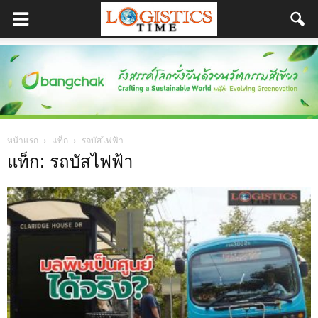
หน้าแรก
แท็ก
รถบัสไฟฟ้า
แท็ก: รถบัสไฟฟ้า