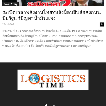
Cover Story
ระเบิดเวลาพลังงานไทย?หลังม็อบสิบล้อลงถนน
บีบรัฐแก้ปัญหาน้ำมันแพง
27/10/2021
0
แรงกระเพื่อมจากการเคลื่อนพลพรึ่บพรั่บเต็มถนนเมื่อ 19 ต.ค.ของพลพรรคสิบ
ล้อเพื่อแสดงพลังเชิงสัญลักษณ์ไปตาม6ถนนสายหลักรอบนอกกรุงเทพฯและ
ปริมณฑล สะท้อนถึงความมเดือดร้อนทั่วท้องทุ่งขนส่งจากพิษราคาน้ำมันดีเซล
พุ่งทะลุฟ้า ทิ้งบอมบ์ 3 ข้อเรียกร้องกดดันรัฐเร่งออกมาตรการแก้ปัญหา