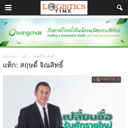
หน้าแรก
แท็ก
สฤษดิ์ จิณสิทธิ์
แท็ก: สฤษดิ์ จิณสิทธิ์