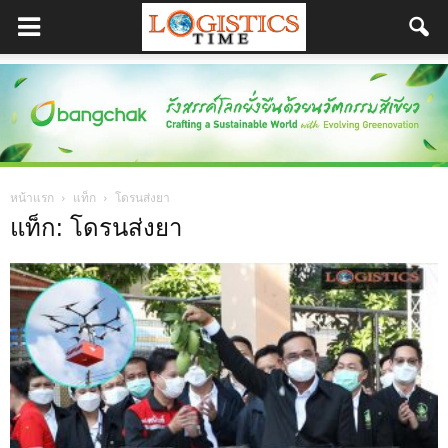
หน้าแรก
แท็ก
โดรนส่งยา
แท็ก: โดรนส่งยา