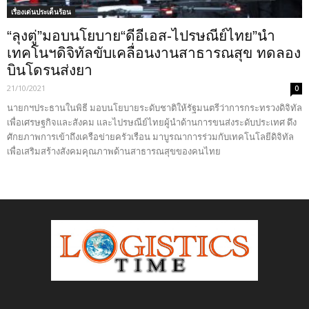
เรื่องเด่นประเด็นร้อน
“ลุงตู่”มอบนโยบาย“ดีอีเอส-ไปรษณีย์ไทย”นำ
เทคโนฯดิจิทัลขับเคลื่อนงานสาธารณสุข ทดลอง
บินโดรนส่งยา
21/10/2021
0
นายกฯประธานในพิธี มอบนโยบายระดับชาติให้รัฐมนตรีว่าการกระทรวงดิจิทัล
เพื่อเศรษฐกิจและสังคม และไปรษณีย์ไทยผู้นำด้านการขนส่งระดับประเทศ ดึง
ศักยภาพการเข้าถึงเครือข่ายครัวเรือน มาบูรณาการร่วมกับเทคโนโลยีดิจิทัล
เพื่อเสริมสร้างสังคมคุณภาพด้านสาธารณสุขของคนไทย