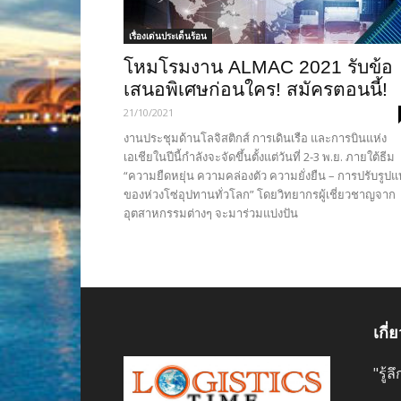
เรื่องเด่นประเด็นร้อน
โหมโรมงาน ALMAC 2021 รับข้อ
เสนอพิเศษก่อนใคร! สมัครตอนนี้!
21/10/2021
งานประชุมด้านโลจิสติกส์ การเดินเรือ และการบินแห่ง
เอเชียในปีนี้กำลังจะจัดขึ้นตั้งแต่วันที่ 2-3 พ.ย. ภายใต้ธีม
“ความยืดหยุ่น ความคล่องตัว ความยั่งยืน – การปรับรูป
ของห่วงโซ่อุปทานทั่วโลก” โดยวิทยากรผู้เชี่ยวชาญจาก
อุตสาหกรรมต่างๆ จะมาร่วมแบ่งปัน
เกี่
"รู้