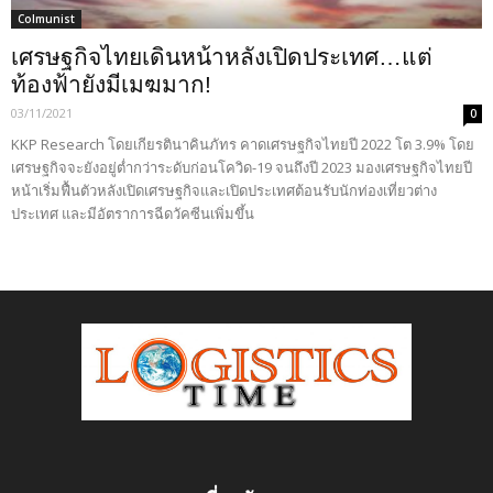
Colmunist
เศรษฐกิจไทยเดินหน้าหลังเปิดประเทศ…แต่
ท้องฟ้ายังมีเมฆมาก!
03/11/2021
0
KKP Research โดยเกียรตินาคินภัทร คาดเศรษฐกิจไทยปี 2022 โต 3.9% โดย
เศรษฐกิจจะยังอยู่ต่ำกว่าระดับก่อนโควิด-19 จนถึงปี 2023 มองเศรษฐกิจไทยปี
หน้าเริ่มฟื้นตัวหลังเปิดเศรษฐกิจและเปิดประเทศต้อนรับนักท่องเที่ยวต่าง
ประเทศ และมีอัตราการฉีดวัคซีนเพิ่มขึ้น