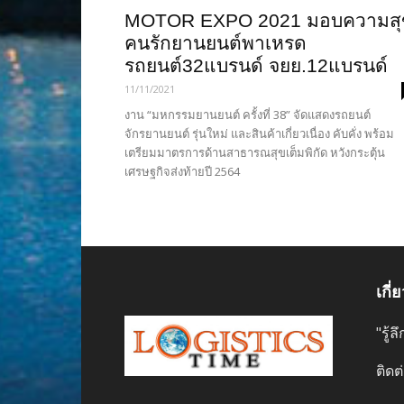
MOTOR EXPO 2021 มอบความสุ
คนรักยานยนต์พาเหรด
รถยนต์32แบรนด์ จยย.12แบรนด์
11/11/2021
งาน “มหกรรมยานยนต์ ครั้งที่ 38” จัดแสดงรถยนต์
จักรยานยนต์ รุ่นใหม่ และสินค้าเกี่ยวเนื่อง คับคั่ง พร้อม
เตรียมมาตรการด้านสาธารณสุขเต็มพิกัด หวังกระตุ้น
เศรษฐกิจส่งท้ายปี 2564
เกี่
"รู้
ติดต