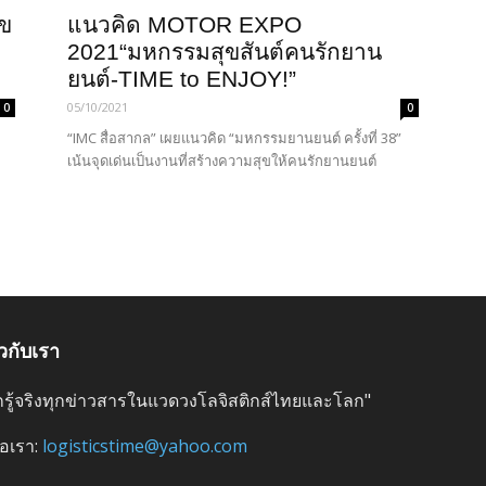
ข
แนวคิด MOTOR EXPO
2021“มหกรรมสุขสันต์คนรักยาน
ยนต์-TIME to ENJOY!”
05/10/2021
0
0
“IMC สื่อสากล” เผยแนวคิด “มหกรรมยานยนต์ ครั้งที่ 38”
เน้นจุดเด่นเป็นงานที่สร้างความสุขให้คนรักยานยนต์
ยวกับเรา
ลึกรู้จริงทุกข่าวสารในแวดวงโลจิสติกส์ไทยและโลก"
่อเรา:
logisticstime@yahoo.com