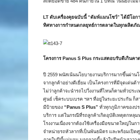
สถิติยอดขาย 484 คันภายใน 1 ปิที่ณ วันนี้ยังไม่มีใ
LT ดับเครื่องคุยฉบับนี้ “ดัมพ์แมนโชว์” ได้มีโอ
ทิศทางการกำหนดกลยุทธ์การตลาดในทุกผลิตภัณฑ์
โครงการ
Panus S Plus กระแสตอบรับดีเกินคา
ปี 2559 พนัสเน้นนโยบายงานบริการมากขึ้นผ่านโค
จากลูกค้าอย่างดีเยี่ยม เป็นโครงการที่มีจุดเ
ไม่ว่าลูกค้าจะนำรถไปวิ่งงานที่ไหนก็ตามทั่วประ
ศูนย์ เช็คระบบเบรค ฯลฯ ที่อยู่ในระยะประกัน ก็
มีป้ายของ
“Panus S Plus”
ทั่วทุกภูมิภาคของป
บริการ แต่ในกรณีที่รถลูกค้าเกิดอุบัติเหตุตกหลุม
โรงงานเนื่องจากต้องใช้เครื่องมือขนาดใหญ่ในกา
จำหน่ายรถหัวลากที่เป็นพันธมิตร และพร้อมเปิดศ
ภายในปีนี้แน่นอน นอกจากนี้แล้วในปีหน้าเราวางแ