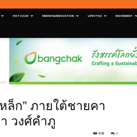
HOT ISSUE
ENERGY&INNOVATION
LIFESTYLE
MOVEMENT
้ชายคา “PANUS” …ณัชชา วงศ์คำภู
เหล็ก” ภายใต้ชายคา
 วงศ์คำภู
858
0