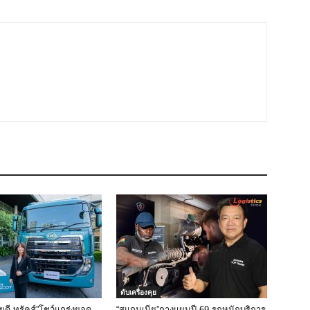
ดับเครื่องคุย
ูดี ทรัคส์”โชว์แกร่งยอด
“สแกนเนีย”กางแผนปี 69 รุกหนักบริการ