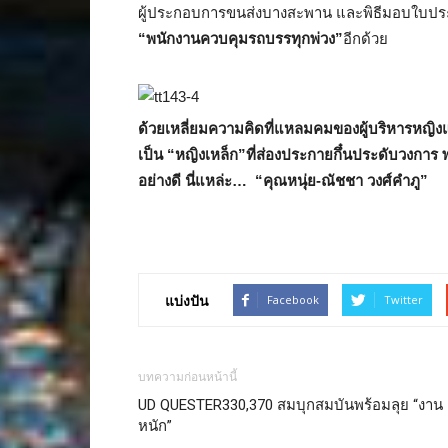
ผู้ประกอบการขนส่งบางสะพาน และพิธีมอบใบประ
“พนักงานควบคุมรถบรรทุกพ่วง”
อีกด้วย
ด้วยเหลี่ยมความคิดที่แหลมคมของผู้บริหารหญิงแ
เป็น “หญิงเหล็ก”ที่ส่องประกายกึ๋นประดับวงการ
อย่างดี นี่แหล่ะ…
“คุณหนุ่ย-ณัชชา วงศ์คำภู”
แบ่งปัน
Facebook
Twitter
บทความก่อนหน้านี้
UD QUESTER330,370 สมบุกสมบันพร้อมลุย “งาน
หนัก”