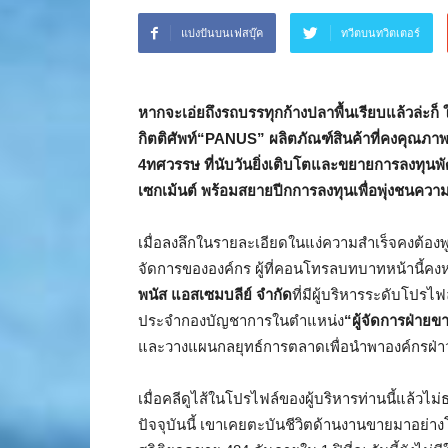
แบ่งปันบนเฟสบุ๊ค
ทวีตบนทวิตเตอร์
หากจะเอ่ยถึงรถบรรทุกก้างปลาพื้นเรียบแล้วล่ะก็ 
กิตติศัพท์
“PANUS” ผลิตภัณฑ์สินค้าที่คงคุณภาพระ
4ทศวรรษ ที่นับวันยิ่งเติบโตและขยายการลงทุนพ
เซกเม้นต์ พร้อมสยายปีกการลงทุนเพื่อพุ่งชนคว
เมื่อลงลึกในรายละเอียดในแง่ความสำเร็จคงต้องพ
จัดการขององค์กร ผู้ที่คอนโทรลบทบาทหน้านี้คงห
พนัส แอสเซมบลีย์ จำกัด
ที่มีผู้บริหารระดับโปรไฟ
ประจำกองบัญชาการในตำแหน่ง
“ผู้จัดการฝ่า
และวางแผนกลยุทธ์การตลาดเพื่อนำพาองค์กรฝ่าวง
เมื่อคลีดูไส้ในโปรไฟล์ของผู้บริหารท่านนี้แล้ว
ปัจจุบันนี้ เขาเคยตะบันชีวิตด้านงานขายมาอย่าง