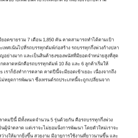
นี้มียอดขายรวม 7 เดือน 1,850 คัน คาดสามารถทำได้ตามเป้า
ทศเน้นไปที่รถบรรทุกดัมพ์ก่อสร้าง รถบรรทุกกึ่งพ่วงก้างปลา
นาญอย่างมาก และเป็นสินค้าธงของพนัสที่มียอดจำหน่ายสูงที่สุด
ุกตลาดหนักคือรถบรรทุกดัมพ์ 10 ล้อ และ 6 ลูกค้าเริ่มให้
 เราก็ยังทำการตลาด คาดปีนี้จะมียอดเข้าเยอะ เนื่องจากถึง
ม่หยุดการพัฒนา ซึ่งเทรนด์รถประเภทนี้จะถูกเปลี่ยนจาก
าคมปีนี้ มีทั้งหมดจำนวน 5 รุ่นด้วยกัน คือรถบรรทุกกึ่งพ่วง
ราเป็นผู้นำตลาด แต่เราจะไม่ยอมนิ่งการพัฒนา โดยตัวใหม่เราจะ
งให้มากยิ่งขึ้น สวยงาม มีอายุการใช้งานที่ยาวนานขึ้น และ