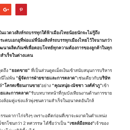
ในแวดวงสิงห์รถบรรทุกใต้ฟ้าเมืองไทยน้อยนักจะไม่รู้ถึง
ดบเอกอุที่พ่อแม่พี่น้องสิงห์รถบรรทุกเมืองไทยไว้ใจนานกว่า
ัฒนาผลิตภัณฑ์เพื่อตอบโจทย์ทุกความต้องการของลูกค้าในทุก
ามสำเร็จในต่างแดน
ูดถึง
“ยอดขาย”
ที่เป็นส่วนดูดเม็ดเงินเข้าสนับสนุนการบริหาร
นีไม่พ้น
“ผู้จัดการฝ่ายขายและการตลาด”
เช่นเดียวกับ
บริษัท
ล์
“โครตเซียนงานขาย
”อย่าง
“คุณหนุ่ย-
ณัชชา วงศ์คำภู
”
เข้า
ยขายและการตลาด”
รับบทบาทหน้าที่กุมบังเหียนงานด้านการขาย
ล้อมคู่แข่งแล้วพุ่งชนความสำเร็จในอนาคตอันใกล้
ไม่ธรรมดากาไก่จริงๆ เพราะอดีตก่อนที่เขาจะผงาดในตำแหน่ง
โชกโชนกว่า 2 ทศวรรษ ได้ชื่อว่าเป็น
“เซลล์มือทอง”
เจ้าของ