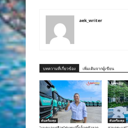
aek_writer
บทความที่เกี่ยวข้อง
เพิ่มเติมจากผู้เขียน
ดับเครื่องคุย
ดับเครื่องคุย
“แมคแอนดริวฯ”ทุ่มทุน!บิ๊กล็อตหัวลาก
สวนกระแส!“ย