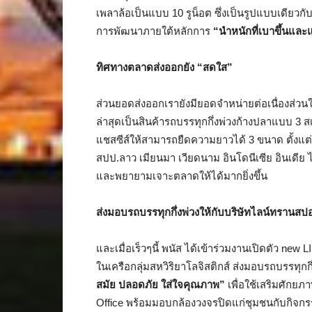
เพลาล้อเป็นแบบ 10 รูน็อต ซึ่งเป็นรูปแบบเดียวก
การพัฒนาภายใต้หลักการ
“นำหนักที่เบาขึ้นและ
ทิศทางตลาดส่งออกยัง
“สดใส”
ส่วนยอดส่งออกเรายังมียอดจำหน่ายต่อเนื่องส่วน
ล่าสุดเป็นสินค้ารถบรรทุกกึ่งพ่วงก้างปลาแบบ 3
แชสซีส์ให้สามารถยืดความยาวได้ 3 ขนาด ตั้งแต่ 
สปป.ลาว เมียนมา เวียดนาม อินโดนีเซีย อินเดีย 
และพยายามเจาะตลาดให้ได้มากยิ่งขึ้น
ส่งมอบรถบรรทุกกึ่งพ่วงให้กับ
บริษัทไลน์ทรานสปอ
และเมื่อเร็วๆนี้ พนัส ได้เข้าร่วมงานเปิดตัว new
ในเครือกลุ่มสหวิริยาโลจิสติกส์ ส่งมอบรถบรรทุ
สมัย ปลอดภัย ใส่ใจคุณภาพ”
เพื่อใช้เสริมศักย
Office พร้อมมอบกล้องวงจรปิดแก่ชุมชนกับกิจก