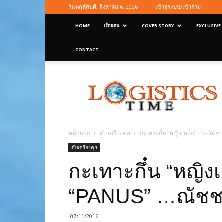
วันพฤหัสบดี, สิงหาคม 6, 2026
เข้าสู่ระบบ/เข้าร่วม
HOME
เรื่องเด่น
COVER STORY
EXCLUSIVE
CONTACT
Logisticstime
Magazine
หน้าแรก
ดับเครื่องคุย
กะเทาะกึ๋น “หญิงเหล็ก” ภายใต
ดับเครื่องคุย
กะเทาะกึ๋น “หญิง
“PANUS” …ณัชชา
07/11/2016