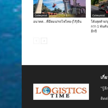
Colmunist
Colmunist
อนาคต…ที่มืดมน!รถไฟไทย-(ไร้)จีน
โค้งสุดท้าย!
กว่า 1 พันคั
อีกปี
เกี่
"รู้
ติดต