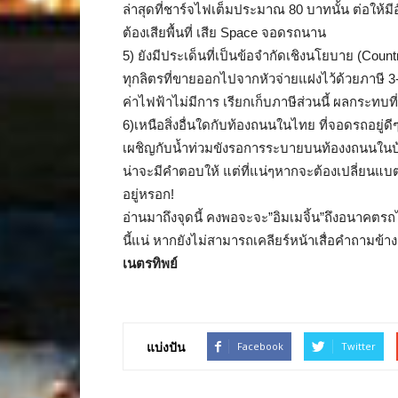
ล่าสุดที่ชาร์จไฟเต็มประมาณ 80 บาทนั้น ต่อให้ม
ต้องเสียพื้นที่ เสีย Space จอดรถนาน
5) ยังมีประเด็นที่เป็นข้อจำกัดเชิงนโยบาย (Count
ทุกลิตรที่ขายออกไปจากหัวจ่ายแฝงไว้ด้วยภาษี 3
ค่าไฟฟ้าไม่มีการ เรียกเก็บภาษีส่วนนี้ ผลกระทบท
6)เหนือสิ่งอื่นใดกับท้องถนนในไทย ที่จอดรถอยู่ดี
เผชิญกับน้ำท่วมขังรอการระบายบนท้องงถนนในบ้านเร
น่าจะมีคำตอบให้ แต่ที่แน่ๆหากจะต้องเปลี่ยนแบต
อยู่หรอก!
อ่านมาถึงจุดนี้ คงพอจะจะ”อิมเมจิ้น”ถึงอนาคตร
นี้แน่ หากยังไม่สามารถเคลียร์หน้าเสื่อคำถามข้างต้
เนตรทิพย์
แบ่งปัน
Facebook
Twitter