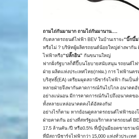
ถามไถ่กันมามาก ถามไถ่กันมานาน….
กับตลาดรถยนต์ไฟฟ้า BEV ในบ้านเราจะ
“บิ๊กบึ้
หรือไม่ ? บริษัทผู้ผลิตรถยนต์น้อยใหญ่ต่างพากั
ไฟฟ้าหรือ
“ปลั๊กอิน”
กันขนานใหญ่
ฟากฝั่งรัฐบาลก็ตีปี๊บนโยบายสนับสนุน รถยนต์ไฟฟ
ฝ่าย ผลิตแห่งประเทศไทย(กฟผ.) การ ไฟฟ้านครหล
บริสุทธิ์(EA) เตรียมผุดสถานีชาร์จไฟฟ้า กันเป็นล่
หลายฝ่ายจึงพากันคาดการณ์กันไปไกล อนาคตอัน
อย่างแน่นอน มีการคาดการณ์กันไปถึงอนาคตของธุรกิ
ทั้งหลายแหล่อนาคตคงได้อัสดงกัน!
อย่างไรก็ตาม หากย้อนดูตลาดรถยนต์ไฟฟ้าของโลกใ
ฝ่ายคาดกัน อย่างที่สหรัฐอเมริกาตลาดรถยนต์ 
17.5 ล้านคัน /ปี หรือ0.5% ที่ญี่ปุ่นมียอดขายรวมน
ที่มีสถานีชาร์จไฟฟ้ากว่า 15,000 แห่งทั่วประเทศ