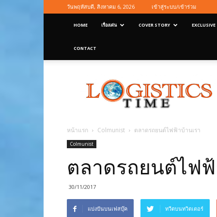
วันพฤหัสบดี, สิงหาคม 6, 2026
เข้าสู่ระบบ/เข้าร่วม
HOME
เรื่องเด่น
COVER STORY
EXCLUSIVE
CONTACT
Logisticstime
Magazine
หน้าแรก
Colmunist
ตลาดรถยนต์ไฟฟ้าบ้านเรา
Colmunist
ตลาดรถยนต์ไฟฟ้
30/11/2017
แบ่งปันบนเฟสบุ๊ค
ทวีตบนทวิตเตอร์