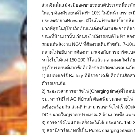
ส่วนจีนนั้นแม้จะมียอดขายรถยนต์ประเภทนี้ทะลักล
ใหญ่ๆ ต้องมีรถยนต์ไฟฟ้า 10% ในปีหน้า เพราะเ
ประเทศอย่างNorways มีโรงไฟฟ้าพลังนำ้จากหิมะละล
มากที่สุดในยุโรปถิอเป็นแหล่งพลังงานสะอาดที่ส
ขณะที่บ้านเรานั้น ก่อนจะไปถึงรถยนต์ไฟฟ้า ลอง
รถยนต์พลังงาน NGV ที่ต้องรอเติมก๊าซกัน 7-10นา
ตลาดไม่ขยับ หากต้องมา มาเจอกับการชาร์ตแบตเต
รถว่ิงไปได้แค่ 150-200 กิโลแล้ว ตลาดคงเกิดได้
กูรูด้านรถยนต์ฝากข้อคิดถึงข้อจำกัดของรถยนต์พ
1) แบตเตอร์รี่ Battery ที่มีราคาเฉลี่ยคิดเป็น
ตัวรถเช่นกัน
2) ระยะเวลาการชาร์จไฟ(Charging time)ที่โดยป
ชม. หากใช้ไฟ AC ที่บ้านก็ ต้องเพิ่มขนาดสายไฟ แล
เครื่องพร้อมกัน ส่วนที่ว่าสามารถชาร์จไฟเร็ว(Quic
DC ขนาดใหญ่ราคาประมาณ 2 ล้านบาทซึ่ง แพงพอ
3) การชาร์จไฟแต่ละครั้งจะวิ่งได้ ประมาณ 150-
4) สถานีชาร์จแบตที่เป็น Public charging Staion 