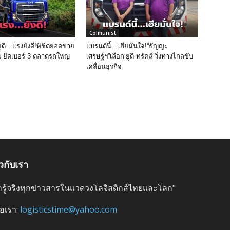
Colmunist
ยูดี…แรงยังดี!พิชิตยอดขาย
­แบรนด์นี้…เฮียมั่นใจ!“ธัญญะ
น ยึดเบอร์ 3 ตลาดรถใหญ่
เศรษฐ์ฯ”เลือก‘ยูดี ทรัคส์’วิ่งทางไกลขับ
เคลื่อนธุรกิจ
ยวกับเรา
ลึกรู้จริงทุกข่าวสารในแวดวงโลจิสติกส์ไทยและโลก"
่อเรา:
logisticstime@yahoo.com