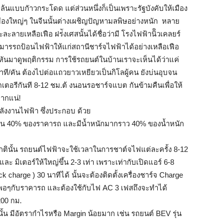
้นแบบกัาวกระโดด แต่ส่วนหนึ่งก็เป็นเพราะรัฐบังคับให้เมือง
มืองใหญ่ๆ ในจีนนั้นต่างเผชิญปัญหามลพิษอย่างหนัก หลาย
ายเหลือเฟือ ฝร่ังเศสนั้นได้ชื่อว่ามี โรงไฟฟ้านิิวเคลยร์
ามารรถป้อนไฟฟ้าให้แก่สถานีชาร์จไฟฟ้าได้อย่างเหลือเฟือ
หันมาดูพฤติกรรม การใช้รถยนต์ในบ้านเราจะเห็นได้ว่าแค่
ที/คัน ต้องไปต่อแถวยาวเหยียวเป็นกิโลผู้คน ยังบ่นอุบจน
อรีกันที 8-12 ชม.ต้ งนอนรอชาร์จแบต กันข้ามคืนเพื่อให้
ยากแน่!
ลังงานไฟฟ้า ซึ่งประกอบ ด้วย
สัดส่วน 40% ของราคารถ และมีน้ำหนักมากราว 40% ของน้ำหนัก
กตินั้น รถยนต์ไฟฟ้าจะใช้เวลาในการชาต์จไฟแต่ละครั้ง 8-12
ะ มิเตอร์ให้ใหญ่ขึ้น 2-3 เท่า เพราะเท่ากับเปิดแอร์ 6-8
k charge ) 30 นาทีได้ นั้นจะต้องติดตั้งเครื่องชาร์จ Charge
ๆกับราคารถ และต้องใช้กับไฟ AC 3 เฟสถึงจะทำได้
200 กม.
นั้น มีอัตรากำไรหรือ Margin น้อยมาก เช่น รถยนต์ BEV รุ่น