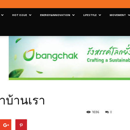
HOT ISSUE
ENERGY&INNOVATION
LIFESTYLE
MOVEMENT
าบ้านเรา
1036
0