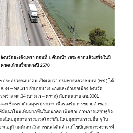
จังหวัดฉะเชิงเทรา ตอนที่ 1 คืบหน้า 78% คาดแล้วเสร็จในปี
 คาดแล้วเสร็จกลางปี 2570
 กระทรวงคมนาคม เปิดเผยว่า กรมทางหลวงชนบท (ทช.) ได้
ล.34 – ทล.314 อำเภอบางปะกงและอำเภอเมือง จังหวัด
่อระหว่าง ทล.34 (บางนา – ตราด) กับถนนสาย ฉช.3001
หวัดฉะเชิงเทรากับสมุทรปราการ เพื่อรองรับการขยายตัวของ
มีแนวโน้มเพิ่มมากขึ้นในอนาคต เพิ่มศักยภาพภาคเศรษฐกิจ
งนิคมอุตสาหกรรมเวลโกรว์กับนิคมอุตสาหกรรมอื่น ๆ ใน
ุวรรณภูมิ ลดต้นทุนในการขนส่งสินค้า แก้ไขปัญหาการจราจรที่