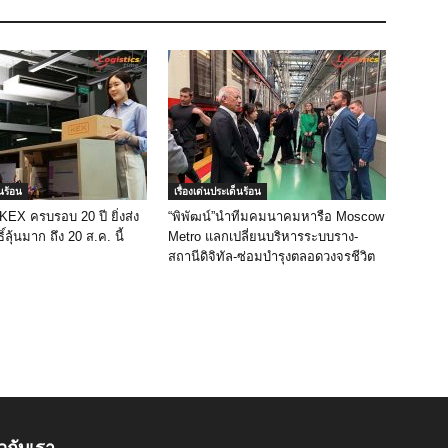
็นร้อน
เรื่องเด่นประเด็นร้อน
 KEX ครบรอบ 20 ปี ยิ่งส่ง
“พิพัฒน์”นำทีมคมนาคมหารือ Moscow
ิ์ลุ้นมาก ถึง 20 ส.ค. นี้
Metro แลกเปลี่ยนบริหารระบบราง-
สถานีดิจิทัล-ซ่อมบำรุงตลอดวงจรชีวิต
ยวกับเรา