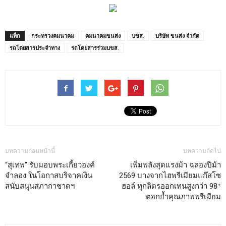
แท็ก
กระทรวงคมนาคม
คมนาคมขนส่ง
บขส.
บริษัท ขนส่ง จำกัด
รถโดยสารประจำทาง
รถโดยสารร่วมบขส.
บทความก่อนหน้านี้
บทความถัดไป
“สุเทพ” รับมอบพระเกี้ยวองค์
เพิ่มพลังสุดแรงม้า ฉลองปีม้า
จำลอง ในโอกาสบริจาคเงิน
2569 บางจากไฮพรีเมียมแก๊สโซ
สนับสนุนสภากาชาดฯ
ฮอล์ ทุกลิตรออกเทนสูงกว่า 98⁺
ตอกย้ำคุณภาพพรีเมียม