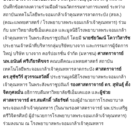
บันทึกข้อตกลงความร่วมมือด้านนวัตกรรมทางการแพทย์ ระหว่าง
สถาบันเทคโนโลยีพระจอมเกล้าเจ้าคุณทหารลาดกระบัง (สจล.)
(คณะแพทยศาสตร์ / โรงพยาบาลพระจอมเกล้าเจ้าคุณทหาร) ร่วม
กับ มหาวิทยาลัยซีเอ็มเคแอล และมูลนิธิโรงพยาบาลพระจอมเกล้า
เจ้าคุณทหาร ในพระสังฆราชูปถัมภ์ โดยมี
นายชัยวัฒน์ โควาวิสารัช
ประธานเจ้าหน้าที่บริหารกลุ่มบริษัทบางจาก และกรรมการผู้จัดการ
ใหญ่ บริษัท บางจาก คอร์ปอเรชั่น จำกัด (มหาชน)
ศาสตราจารย์
นพ.อนันต์ ศรีเกียรติขจร
คณบดีคณะแพทยศาสตร์ สถาบัน
เทคโนโลยีพระจอมเกล้าเจ้าคุณทหารลาดกระบัง
ศาสตราจารย์
ดร.สุชัชวีร์ สุวรรณสวัสดิ์
ประธานมูลนิธิโรงพยาบาลพระจอมเกล้า
เจ้าคุณทหาร ในพระสังฆราชูปถัมภ์
รองศาสตราจารย์ ดร. สุพันธุ์ ตั้ง
จิตกุศลมั่น
อธิการบดีมหาวิทยาลัยซีเอ็มเคแอล และ
ผู้ช่วย
ศาสตราจารย์ ดร.สมศักดิ์ วลัยรัชต์
รองผู้อำนวยการโรงพยาบาล
พระจอมเกล้าเจ้าคุณทหาร (ในนามรองศาสตราจารย์ นพ.ประเสริฐ
ตรีวิจิตรศิลป์ ผู้อำนวยการโรงพยาบาลพระจอมเกล้าเจ้าคุณทหาร)
ร่วมลงนาม ณ โรงพยาบาลพระจอมเกล้าเจ้าคุณทหาร