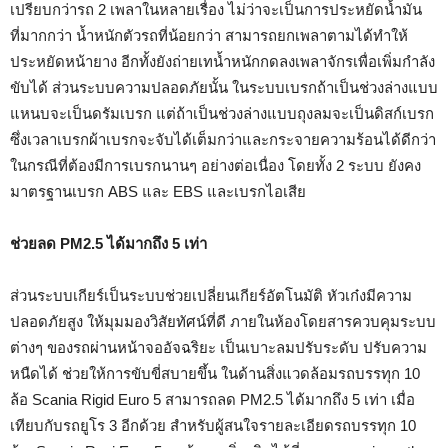
เปรียบกว่ารถ 2 เพลาในหลายเรื่อง ไม่ว่าจะเป็นการประหยัดน้ำมัน
ที่มากกว่า น้ำหนักตัวรถที่น้อยกว่า สามารถยกเพลาตามได้ทำให้
ประหยัดหน้ายาง อีกทั้งยังถ่ายเทน้ำหนักกดลงเพลาจักรเพื่อเพิ่มกำลัง
ขับได้ ส่วนระบบความปลอดภัยนั้น ในระบบเบรกถ้าเป็นช่วงล่างแบบ
แหนบจะเป็นดรัมเบรก แต่ถ้าเป็นช่วงล่างแบบถุงลมจะเป็นดิสก์เบรก
ซึ่งเวลาเบรกผ้าเบรกจะจับได้เต็มกว่าและกระจายความร้อนได้ดีกว่า
ในกรณีที่ต้องมีการเบรกนานๆ อย่างต่อเนื่อง โดยทั้ง 2 ระบบ ยังคง
มาตรฐานเบรก ABS และ EBS และเบรกไอเสีย
ช่วยลด
PM
2.5 ได้มากถึง 5 เท่า
ส่วนระบบเกียร์เป็นระบบช่วยเปลี่ยนเกียร์อัตโนมัติ หัวเก๋งมีความ
ปลอดภัยสูง ให้มุมมองวิสัยทัศน์ที่ดี ภายในห้องโดยสารควบคุมระบบ
ต่างๆ ของรถผ่านหน้าจออัจฉริยะ เป็นเบาะลมปรับระดับ ปรับความ
หนืดได้ ช่วยให้การขับขี่สบายขึ้น ในด้านสิ่งแวดล้อมรถบรรทุก 10
ล้อ Scania Rigid Euro 5 สามารถลด PM2.5 ได้มากถึง 5 เท่า เมื่อ
เทียบกับรถยูโร 3 อีกด้วย สำหรับผู้สนใจรายละเอียดรถบรรทุก 10