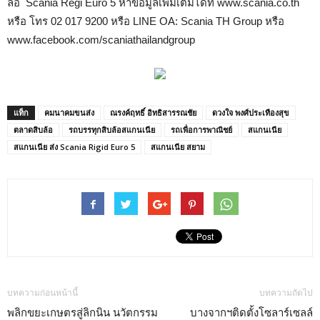
ล้อ Scania Regi Euro 5 หาข้อมูลเพิ่มเติมได้ที่ www.scania.co.th
หรือ โทร 02 017 9200 หรือ LINE OA: Scania TH Group หรือ
www.facebook.com/scaniathailandgroup
แท็ก
คมนาคมขนส่ง
ณรงค์ฤทธิ์ อิทธิสารรณชัย
ดวงใจ พงศ์ประเทืองสุข
ตลาดสิบล้อ
รถบรรทุกสิบล้อสแกนเนีย
รถเพื่อการพาณิชย์
สแกนเนีย
สแกนเนีย ส่ง Scania Rigid Euro 5
สแกนเนีย สยาม
บทความก่อนหน้านี้
บทความถัดไป
พลิกขยะเกษตรสู่ลิกนิน นวัตกรรม
บางจากฯติดตั้งโซลาร์เซลล์