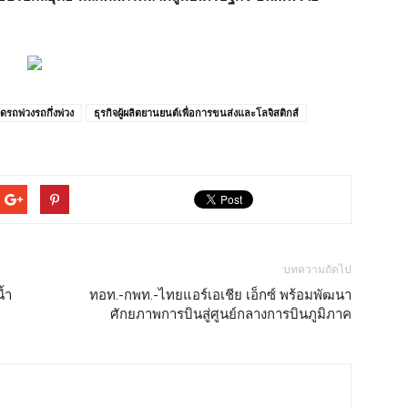
ดรถพ่วงรถกึ่งพ่วง
ธุรกิจผู้ผลิตยานยนต์เพื่อการขนส่งและโลจิสติกส์
บทความถัดไป
้ำ
ทอท.-กพท.-ไทยแอร์เอเชีย เอ็กซ์ พร้อมพัฒนา
ศักยภาพการบินสู่ศูนย์กลางการบินภูมิภาค