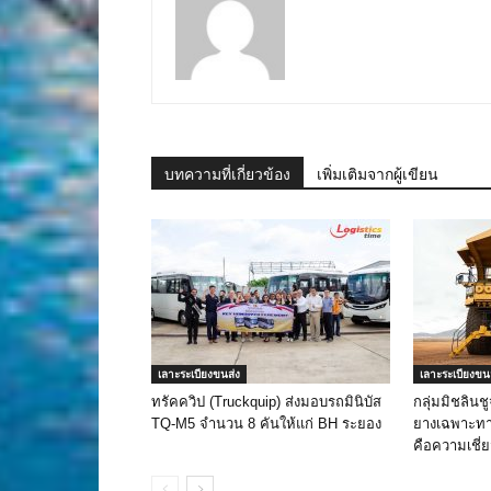
บทความที่เกี่ยวข้อง
เพิ่มเติมจากผู้เขียน
เลาะระเบียงขนส่ง
เลาะระเบียงขน
ทรัคควิป (Truckquip) ส่งมอบรถมินิบัส
กลุ่มมิชลินช
TQ-M5 จำนวน 8 คันให้แก่ BH ระยอง
ยางเฉพาะทาง
คือความเชี่