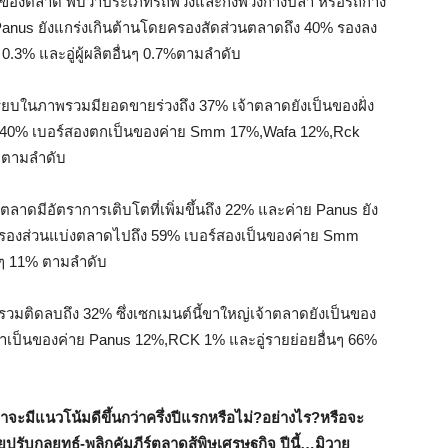
องตลาด พบว่าประเภทรถพ่วงและกึ่งพ่วงก้างปลา หรือรถก้าง
anus ยังแกร่งเกินต้านโดยครองสัดส่วนตลาดถึง 40% รองลง
3% และอู่ผู้ผลิตอื่นๆ 0.7%ตามลำดับ
เรียบในภาพรวมมียอดขายร่วงถึง 37% เจ้าตลาดยังเป็นของฝั่ง
ที่ 40% เบอร์สองตกเป็นของค่าย Smm 17%,Wafa 12%,Rck
% ตามลำดับ
ลาดมีอัตราการเติบโตที่เพิ่มขึ้นถึง 22% และค่าย Panus ยัง
ยครองส่วนแบ่งตลาดไปถึง 59% เบอร์สองเป็นของค่าย Smm
นๆ 11% ตามลำดับ
วมติดลบถึง 32% ซึ่งเซกเมนต์นี้ขาใหญ่เจ้าตลาดยังเป็นของ
าเป็นของค่าย Panus 12%,RCK 1% และอู่รายย่อยอื่นๆ 66%
งว่าจะมีแนวโน้มดีขึ้นกว่าครึ่งปีแรกหรือไม่?อย่างไร?หรือจะ
ายปรับกลยุทธ์-พลิกคัมภีร์ตลาดสู้พิษเศรษฐกิจ ปีนี้…มิวาย