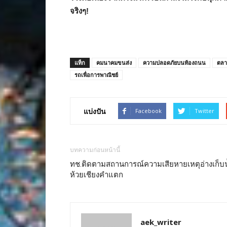
จริงๆ
!
แท็ก
คมนาคมขนส่ง
ความปลอดภัยบนท้องถนน
ตลา
รถเพื่อการพาณิชย์
แบ่งปัน
Facebook
Twitter
บทความก่อนหน้านี้
ทช.ติดตามสถานการณ์ความเสียหายเหตุอ่างเก็บน
ห้วยเชียงคำแตก
aek_writer