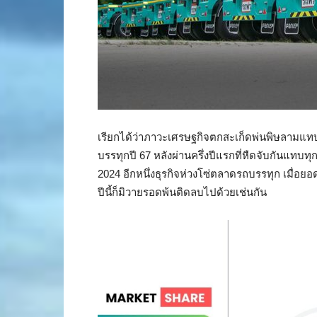
เรียกได้ว่าภาวะเศรษฐกิจตกสะเก็ดพ่นพิษลามแท
บรรทุกปี 67 หลังผ่านครึ่งปีแรกที่หืดจับกันแทบทุ
2024 อีกหนึ่งธุรกิจห่วงโซ่ตลาดรถบรรทุก เมื่อย
ปีนี้ก็มิวายรอดพ้นติดลบไปด้วยเช่นกัน