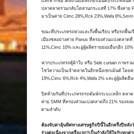
และหากขมวดลงในแต่ละเซกเม้นต์ประเภทสินค้าข
ปลาตลาดรวมกลับโตสวนกระแสที่ 17% ซึ่งค่าย P
มาเป็นค่าย Cimc 28%,Rck 23%,Wafa 8%,Smm 0.
ขณะที่ประเภทรถพ่วงและกึ่งพื้นเรียบ หรือรถพื้น
เมืองชลอย่างค่าย Panus ที่ครองส่วนแบ่งตลาด
11%,Cimc 10% และอู่ผู้ผลิตรายย่อยอื่นๆอีก 10
ฟากประเภทรถตู้ผ้าใบ หรือ Side curtain ภาพรวมต
โชว์ความเป็นเจ้าตลาดในอีกหนึ่งเซกเม้นต์ โด
19%,Cimc 6%,Rck 4%,Wafa 2% และอู่ผู้ผลิตอื่
ปิดท้ายกันที่ประเภทรถรถดัมพ์กระบะเหล็ก ตลาดร
ค่าย SMM ที่ครองส่วนแบ่งตลาดถึง 21% รองลงม
ตามลำดับ
ต้องจับตาลุ้นทิศทางเศรษฐกิจปีนี้ในอีกครึ่งปีหลั
ร่วงต่อเนื่องจากครึ่งแรก?เป็นกำลังให้ใจกับทุกค่