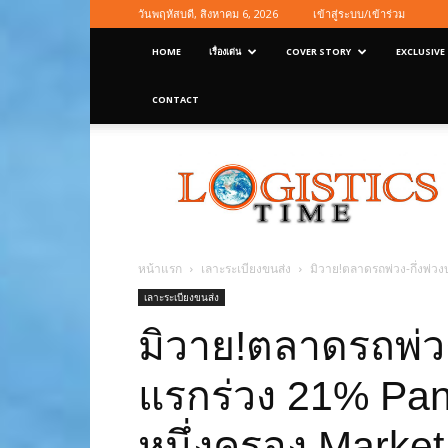
วันพฤหัสบดี, สิงหาคม 6, 2026
เข้าสู่ระบบ/เข้าร่วม
HOME
เรื่องเด่น
COVER STORY
EXCLUSIVE
CONTACT
Logisticstime
Magazine
หน้าแรก
เลาะระเบียงขนส่ง
มิวาย!ตลาดรถพ่วง-กึ่งพ่วง
เลาะระเบียงขนส่ง
มิวาย!ตลาดรถพ่วง-
แรกร่วง 21% Panu
หนึ่งครอง Marke