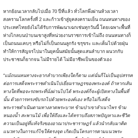
หากย้อนเวลากลับไปเมื่อ 70 ปี่ที่แล้ว ทั่วโลกพึ่งผ่านห้วงเวลา
สงครามโลกครั้งที่ 2 และก้าวเข้าสู่ยุคสงครามเย็น ถนนหนทางของ
ประเทศไทยยังไม่ได้รับการพัฒนาเฉกเช่นทุกวันนี้ โดยเฉพาะพื้นที่
ห่างไกลบนป่าบนเขาสูงที่หน่วยงานราชการเข้าไม่ถึง ถนนหนทางก็
เป็นถนนแคบๆ หรือไม่ก็เป็นถนนลูกรัง ขรุขระ และเต็มไปด้วยฝุ่น
ทำให้การสัญจรไปมาในยุคนั้นสมัยนั้นสุดแสนลำบาก ผนวกกับ
ประชาชนก็ยากจน ไม่มีรายได้ ไม่มีอาชีพเป็นของตัวเอง
“แม้ถนนหนทางจะยากลำบากเพียงใดก็ตาม แต่นั่นก็ไม่เป็นอุปสรรค
ต่อการเสด็จพระราชดำเนินไปเยี่ยมราษฎรของพระองค์ ถ้าหากเส้น
ทางใดที่พอจะรถพระที่นั่งผ่านไปได้ พระองค์ก็จะผู้เปิดทางในพื้นที่
นั้น ด้วยการทรงขับรถไปด้วยพระองค์เอง หรือไม่ก็เสด็จ
พระราชดำเนินตามทางลาดพระบาท ข้ามป่าเขาลำเนาไพร ข้าม
หนองน้ำ สะพานไม้ เพื่อให้ถึงและได้ทราบถึงสภาพปัญหาและชีวิต
ความเป็นอยู่ที่แท้จริงของอาณาประชาราษฎร์ แล้วนำกลับมาคิด
แนวทางในการแก้ไขให้ตรงจุด เกิดเป็นโครงการตามแนวพระ