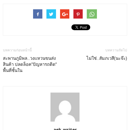
บทความก่อนหน้านี้
บทความถัดไป
สะพานภูมิพล…วงแหวนขนส่ง
ไม่ใช่…สัมภเวสี(นะจ๊ะ)
สินค้า ปลดล็อค“ปัญหารถติด”
พื้นที่ชั้นใน
aek_writer