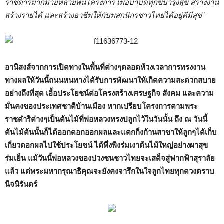
ราชดำริมากมายหลายพันโครงการ เพื่อบำบัดทุกข์บำรุงสุข สร้างงาน
สร้างรายได้ และสร้างอาชีพให้กับพสกนิกรชาวไทยได้อยู่ดีมีสุข”
อานิสงส์จาก
การเปิดทางในพื้นที่ต่างๆตลอดห้วงเวลาการทรงงาน
ทางผลให้วันนี้ถนนหนทางได้รับการพัฒนาให้เกิดความสะดวกสบาย
อย่างถึงที่สุด เอื้อประโยชน์ต่อโครงสร้างเศรษฐกิจ สังคม และความ
มั่นคงของประเทศชาติบ้านเมือง หากเปรียบโครงการตามพระ
ราชดำริต่างๆเป็นต้นไม้ที่พ่อหลวงทรงปลูกไว้ในวันนั้น ถึง ณ วันนี้
ต้นไม้ต้นนั้นก็ได้ออกดอกออกผลและแตกกิ่งก้านสาขาให้ลูกๆได้เก็บ
เกี่ยวดอกผลไปใช้ประโยชน์ ได้พึ่งพิงร่มเงาต้นไม้ใหญ่อย่างผาสุข
ร่มเย็น แม้วันนี้พ่อหลวงของปวงชนชาวไทยจะเสด็จสู่ฟากฟ้าสุราลัย
แล้ว แต่พระมหากรุณาธิคุณจะยังคงจารึกในใจลูกไทยทุกดวงตราบ
นิจนิรันดร์