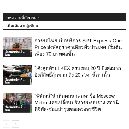
บทความที่เกี่ยวข้อง
เพิ่มเติมจากผู้เขียน
การรถไฟฯ เปิดบริการ SRT Express One
Price ส่งพัสดุราคาเดียวทั่วประเทศ เริ่มต้น
เรื่องเด่นประเด็น
เพียง 70 บาทต่อชิ้น
ร้อน
โค้งสุดท้าย! KEX ครบรอบ 20 ปี ยิ่งส่งมาก
ยิ่งมีสิทธิ์ลุ้นมาก ถึง 20 ส.ค. นี้เท่านั้น
เรื่องเด่นประเด็น
ร้อน
“พิพัฒน์”นำทีมคมนาคมหารือ Moscow
Metro แลกเปลี่ยนบริหารระบบราง-สถานี
เรื่องเด่นประเด็น
ดิจิทัล-ซ่อมบำรุงตลอดวงจรชีวิต
ร้อน