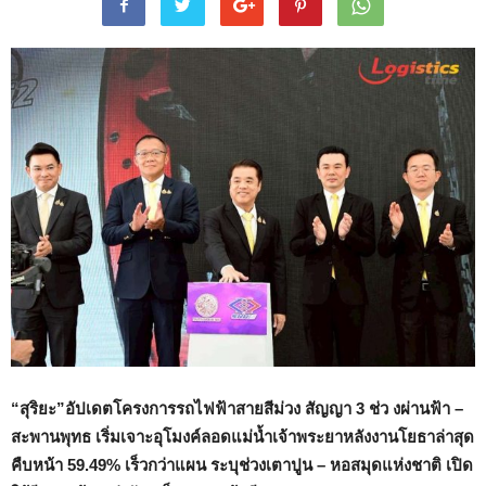
“สุริยะ”อัปเดตโครงการรถไฟฟ้าสายสีม่วง สัญญา 3 ช่ว งผ่านฟ้า –
สะพานพุทธ เริ่มเจาะอุโมงค์ลอดแม่น้ำเจ้าพระยาหลังงานโยธาล่าสุด
คืบหน้า 59.49% เร็วกว่าแผน ระบุช่วงเตาปูน – หอสมุดแห่งชาติ เปิด