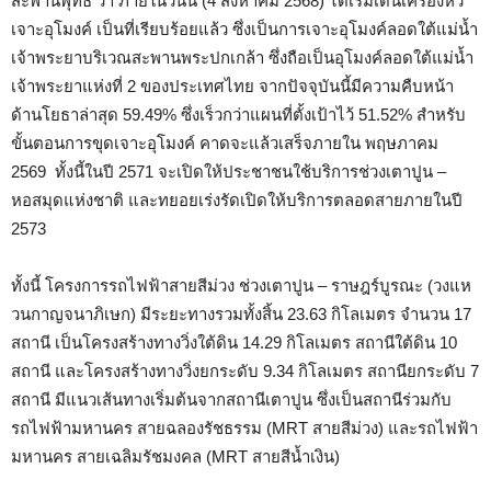
สะพานพุทธ ว่า ภายในวันนี้ (4 สิงหาคม 2568) ได้เริ่มเดินเครื่องหัว
เจาะอุโมงค์ เป็นที่เรียบร้อยแล้ว ซึ่งเป็นการเจาะอุโมงค์ลอดใต้แม่น้ำ
เจ้าพระยาบริเวณสะพานพระปกเกล้า ซึ่งถือเป็นอุโมงค์ลอดใต้แม่น้ำ
เจ้าพระยาแห่งที่ 2 ของประเทศไทย จากปัจจุบันนี้มีความคืบหน้า
ด้านโยธาล่าสุด 59.49% ซึ่งเร็วกว่าแผนที่ตั้งเป้าไว้ 51.52% สำหรับ
ขั้นตอนการขุดเจาะอุโมงค์ คาดจะแล้วเสร็จภายใน พฤษภาคม
2569 ทั้งนี้ในปี 2571 จะเปิดให้ประชาชนใช้บริการช่วงเตาปูน –
หอสมุดแห่งชาติ และทยอยเร่งรัดเปิดให้บริการตลอดสายภายในปี
2573
ทั้งนี้ โครงการรถไฟฟ้าสายสีม่วง ช่วงเตาปูน – ราษฎร์บูรณะ (วงแห
วนกาญจนาภิเษก) มีระยะทางรวมทั้งสิ้น 23.63 กิโลเมตร จำนวน 17
สถานี เป็นโครงสร้างทางวิ่งใต้ดิน 14.29 กิโลเมตร สถานีใต้ดิน 10
สถานี และโครงสร้างทางวิ่งยกระดับ 9.34 กิโลเมตร สถานียกระดับ 7
สถานี มีแนวเส้นทางเริ่มต้นจากสถานีเตาปูน ซึ่งเป็นสถานีร่วมกับ
รถไฟฟ้ามหานคร สายฉลองรัชธรรม (MRT สายสีม่วง) และรถไฟฟ้า
มหานคร สายเฉลิมรัชมงคล (MRT สายสีน้ำเงิน)