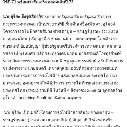
ใช้ปี 71 พร้อมเร่งรัดเสร็จตลอดเส้นปี 73
นายสุริยะ จึงรุ่งเรืองกิจ
รองนายกรัฐมนตรีและรัฐมนตรีว่าการ
กระทรวงคมนาคม เป็นประธานพิธีเริ่มเดินเครื่องหัวเจาะอุโมงค์
โครงการรถไฟฟ้าสายสีม่วง ช่วงเตาปูน – ราษฎร์บูรณะ (วงแหวน
กาญจนาภิเษก) สัญญาที่ 3 ช่วงผ่านฟ้า – สะพานพุทธ โดยมี นาย
กฤชนนท์ อัยยปัญญา ผู้ช่วยรัฐมนตรีประจำกระทรวงคมนาคม นาย
ชยธรรม์ พรหมศร ปลัดกระทรวงคมนาคม นายสรพงศ์ ไพฑูรย์พงษ์
รองปลัดกระทรวงคมนาคม นายพิเชฐ คุณาธรรมรักษ์ อธิบดีกรมการ
ขนส่งทางราง นายมนตรี เดชาสกุลสม อธิบดีกรมทางหลวงชนบท
ประธานกรรมการการรถไฟฟ้าขนส่งมวลชนแห่งประเทศไทย นา
ยกาจผจญ อุดมธรรมภักดี ผู้ว่าการการรถไฟฟ้าขนส่งมวลชนแห่ง
ประเทศไทย (รฟม.) ร่วมพิธี ในวันที่ 4 สิงหาคม 2568 ณ จุดก่อสร้าง
อุโมงค์ Launching Shaft สถานีสะพานพุทธฯ
นายสุริยะ เปิดเผยถึงโครงการรถไฟฟ้าสายสีม่วง ช่วงเตาปูน –
ราษฎร์บูรณะ (วงแหวนกาญจนาภิเษก) สัญญาที่ 3 ช่วงผ่านฟ้า –