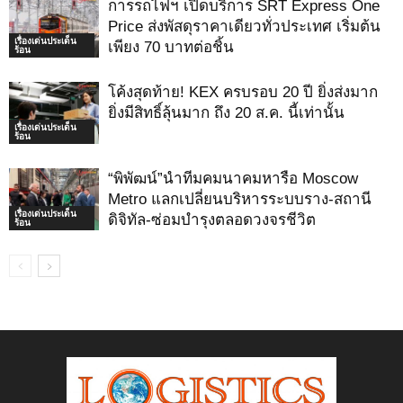
การรถไฟฯ เปิดบริการ SRT Express One
Price ส่งพัสดุราคาเดียวทั่วประเทศ เริ่มต้น
เรื่องเด่นประเด็น
เพียง 70 บาทต่อชิ้น
ร้อน
โค้งสุดท้าย! KEX ครบรอบ 20 ปี ยิ่งส่งมาก
ยิ่งมีสิทธิ์ลุ้นมาก ถึง 20 ส.ค. นี้เท่านั้น
เรื่องเด่นประเด็น
ร้อน
“พิพัฒน์”นำทีมคมนาคมหารือ Moscow
Metro แลกเปลี่ยนบริหารระบบราง-สถานี
เรื่องเด่นประเด็น
ดิจิทัล-ซ่อมบำรุงตลอดวงจรชีวิต
ร้อน