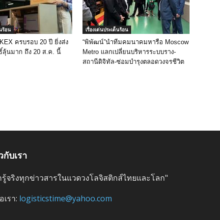
็นร้อน
เรื่องเด่นประเด็นร้อน
 KEX ครบรอบ 20 ปี ยิ่งส่ง
“พิพัฒน์”นำทีมคมนาคมหารือ Moscow
ิ์ลุ้นมาก ถึง 20 ส.ค. นี้
Metro แลกเปลี่ยนบริหารระบบราง-
สถานีดิจิทัล-ซ่อมบำรุงตลอดวงจรชีวิต
ยวกับเรา
ลึกรู้จริงทุกข่าวสารในแวดวงโลจิสติกส์ไทยและโลก"
่อเรา:
logisticstime@yahoo.com