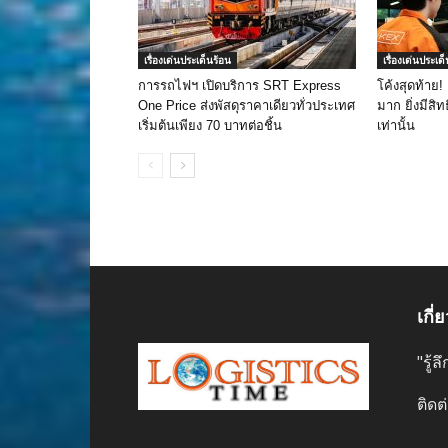
เรื่องเด่นประเด็นร้อน
เรื่องเด่นประเด
การรถไฟฯ เปิดบริการ SRT Express
โค้งสุดท้าย!
One Price ส่งพัสดุราคาเดียวทั่วประเทศ
มาก ยิ่งมีสิทธ
เริ่มต้นเพียง 70 บาทต่อชิ้น
เท่านั้น
เกี่
"รู้
ติดต