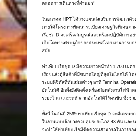
ตลอดการเดินทางที่ผ่านมา”
ในอนาคต HPT ได้วางแผนส่งเสริมการพัฒนาด้วยท่าเท
ภายใต้โครงการพัฒนาระเบียงเศรษฐกิจพิเศษภาคต
เรือชุด D จะเสร็จสมบูรณ์และพร้อมปฏิบัติการอย่
เติบโตทางเศรษฐกิจของประเทศไทย ผ่านการยกร
สมัย
ท่าเทียบเรือชุด D มีความยาวหน้าท่า 1,700 เมต
เรือขนส่งตู้สินค้าที่มีขนาดใหญ่ที่สุดในโลกได้ 
ระบบดิจิทัลที่ทันสมัยต่างๆ อาทิ Terminal Oper
อัตโนมัติ อีกทั้งยังติดตั้งเครื่องมือพลังงานไฟ
ระยะไกล และรถหัวลากอัตโนมัติไร้คนขับ ซึ่งช่วย
ทั้งนี้ ในต้นปี 2569 ท่าเทียบเรือชุด D จะมีเคร
ในลานแบบล้อยางควบคุมระยะไกล 43 คัน และรถยกตู
จะทำให้ท่าเทียบเรือมีขีดความสามารถในการรองรับ